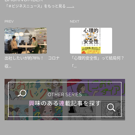
「＃ビジネスニュース」をもっと見る
PREV
NEXT
出社したいが約78％！ コロナ
「心理的安全性」って結局何？
収...
「...