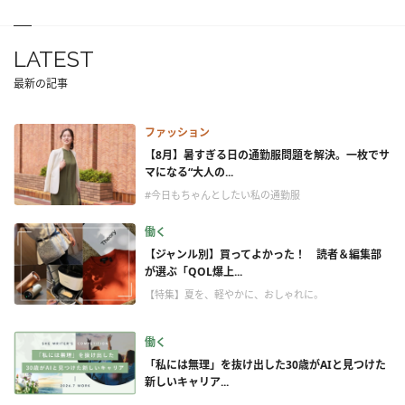
LATEST
最新の記事
ファッション
【8月】暑すぎる日の通勤服問題を解決。一枚でサ
マになる“大人の...
#今日もちゃんとしたい私の通勤服
働く
【ジャンル別】買ってよかった！ 読者＆編集部
が選ぶ「QOL爆上...
【特集】夏を、軽やかに、おしゃれに。
働く
「私には無理」を抜け出した30歳がAIと見つけた
新しいキャリア...