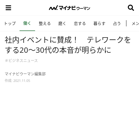
働く
トップ
整える
磨く
恋する
暮らす
占う
メ
社内イベントに賛成！ テレワークを
する20～30代の本音が明らかに
＃ビジネスニュース
マイナビウーマン編集部
作成: 2021.11.05