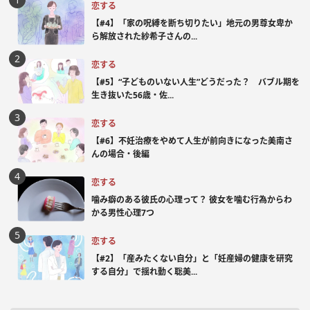
恋する
【#4】「家の呪縛を断ち切りたい」地元の男尊女卑か
ら解放された紗希子さんの...
恋する
【#5】“子どものいない人生”どうだった？ バブル期を
生き抜いた56歳・佐...
恋する
【#6】不妊治療をやめて人生が前向きになった美南さ
んの場合・後編
恋する
噛み癖のある彼氏の心理って？ 彼女を噛む行為からわ
かる男性心理7つ
恋する
【#2】「産みたくない自分」と「妊産婦の健康を研究
する自分」で揺れ動く聡美...