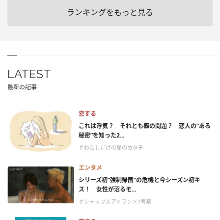
ランキングをもっと見る
LATEST
最新の記事
恋する
これは浮気？ それとも癖の問題？ 恋人の“ある
秘密”を知った2...
＃わたしだけの愛のカタチ
エンタメ
シリーズ初“強制帰国”の危機と今シーズン初キ
ス！ 女性が沼るモ...
＃シャッフルアイランド7考察