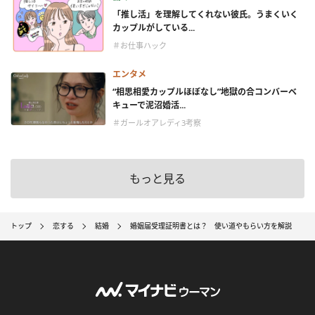
「推し活」を理解してくれない彼氏。うまくいく
カップルがしている...
＃お仕事ハック
エンタメ
“相思相愛カップルほぼなし”地獄の合コンバーベ
キューで泥沼婚活...
＃ガールオアレディ3考察
もっと見る
トップ
恋する
結婚
婚姻届受理証明書とは？ 使い道やもらい方を解説