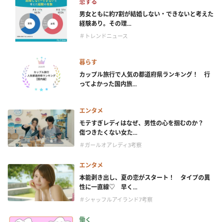
恋する
男女ともに約7割が結婚しない・できないと考えた
経験あり。その理...
＃トレンドニュース
暮らす
カップル旅行で人気の都道府県ランキング！ 行
ってよかった国内旅...
エンタメ
モテすぎレディはなぜ、男性の心を掴むのか？
傷つきたくない女た...
＃ガールオアレディ3考察
エンタメ
本能剥き出し、夏の恋がスタート！ タイプの異
性に一直線♡ 早く...
＃シャッフルアイランド7考察
働く