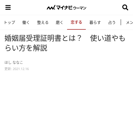
恋する
トップ
働く
整える
磨く
暮らす
占う
メ
婚姻届受理証明書とは？ 使い道やも
らい方を解説
ほし ななこ
更新: 2021.12.16