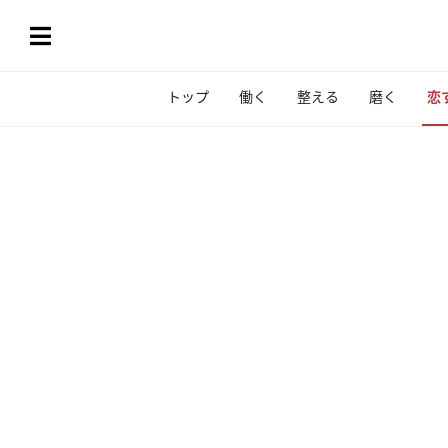
トップ
働く
整える
磨く
恋