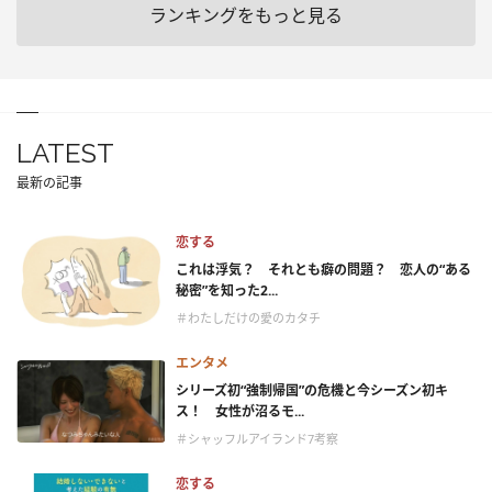
ランキングをもっと見る
LATEST
最新の記事
恋する
これは浮気？ それとも癖の問題？ 恋人の“ある
秘密”を知った2...
＃わたしだけの愛のカタチ
エンタメ
シリーズ初“強制帰国”の危機と今シーズン初キ
ス！ 女性が沼るモ...
＃シャッフルアイランド7考察
恋する