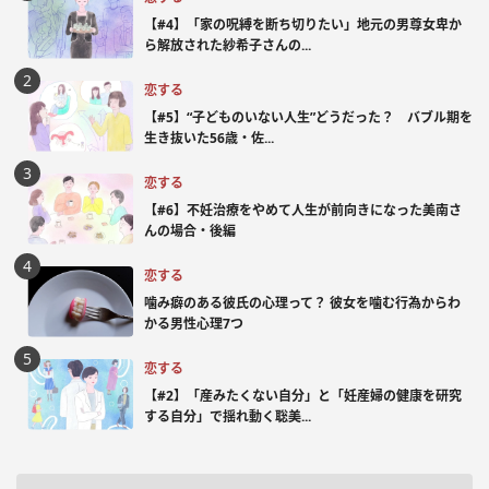
【#4】「家の呪縛を断ち切りたい」地元の男尊女卑か
ら解放された紗希子さんの...
恋する
【#5】“子どものいない人生”どうだった？ バブル期を
生き抜いた56歳・佐...
恋する
【#6】不妊治療をやめて人生が前向きになった美南さ
んの場合・後編
恋する
噛み癖のある彼氏の心理って？ 彼女を噛む行為からわ
かる男性心理7つ
恋する
【#2】「産みたくない自分」と「妊産婦の健康を研究
する自分」で揺れ動く聡美...