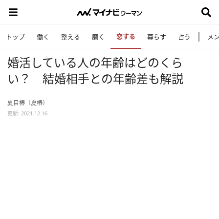
恋する
トップ
働く
整える
磨く
暮らす
占う
メ
婚活している人の年齢はどのくら
い？ 結婚相手との年齢差も解説
夏目椿（夏椿）
更新: 2021.12.16