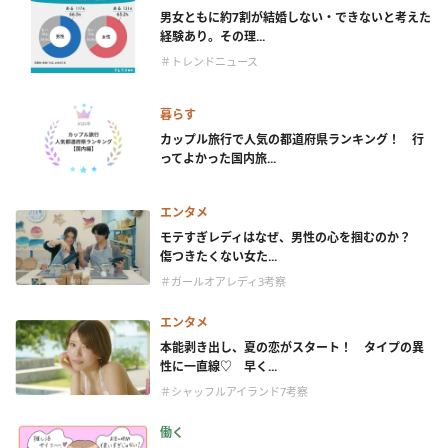
男女ともに約7割が結婚しない・できないと考えた
経験あり。その理...
＃トレンドニュース
暮らす
カップル旅行で人気の都道府県ランキング！ 行
ってよかった国内旅...
エンタメ
モテすぎレディはなぜ、男性の心を掴むのか？
傷つきたくない女た...
＃ガールオアレディ3考察
エンタメ
本能剥き出し、夏の恋がスタート！ タイプの異
性に一直線♡ 早く...
＃シャッフルアイランド7考察
働く