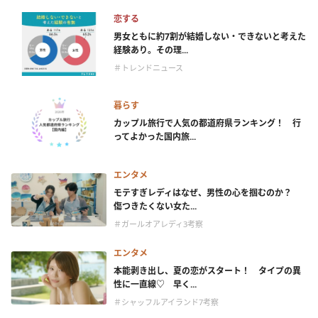
恋する
男女ともに約7割が結婚しない・できないと考えた
経験あり。その理...
＃トレンドニュース
暮らす
カップル旅行で人気の都道府県ランキング！ 行
ってよかった国内旅...
エンタメ
モテすぎレディはなぜ、男性の心を掴むのか？
傷つきたくない女た...
＃ガールオアレディ3考察
エンタメ
本能剥き出し、夏の恋がスタート！ タイプの異
性に一直線♡ 早く...
＃シャッフルアイランド7考察