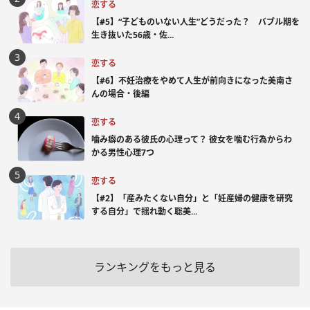
恋する
【#5】“子どものいない人生”どうだった？ バブル期を
生き抜いた56歳・佐...
恋する
【#6】不妊治療をやめて人生が前向きになった美南さ
んの場合・後編
恋する
噛み癖のある彼氏の心理って？ 彼女を噛む行為からわ
かる男性心理7つ
恋する
【#2】「産みたくない自分」と「妊産婦の健康を研究
する自分」で揺れ動く聡美...
ランキングをもっと見る