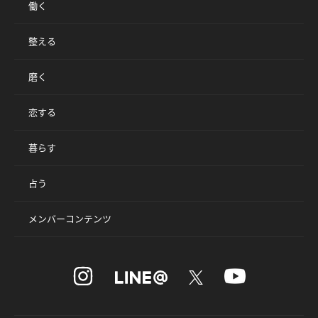
働く
整える
磨く
恋する
暮らす
占う
メンバーコンテンツ