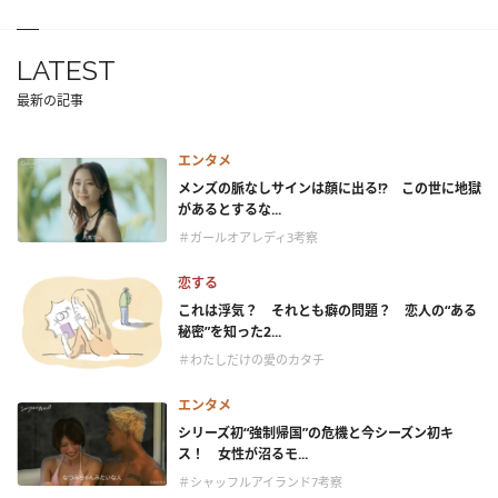
LATEST
最新の記事
エンタメ
メンズの脈なしサインは顔に出る!? この世に地獄
があるとするな...
＃ガールオアレディ3考察
恋する
これは浮気？ それとも癖の問題？ 恋人の“ある
秘密”を知った2...
＃わたしだけの愛のカタチ
エンタメ
シリーズ初“強制帰国”の危機と今シーズン初キ
ス！ 女性が沼るモ...
＃シャッフルアイランド7考察