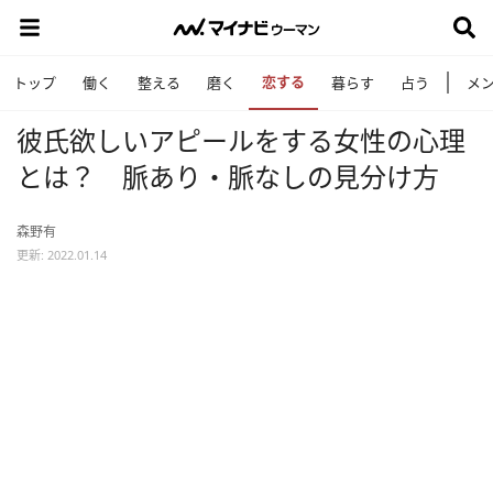
恋する
トップ
働く
整える
磨く
暮らす
占う
メ
彼氏欲しいアピールをする女性の心理
とは？ 脈あり・脈なしの見分け方
森野有
更新: 2022.01.14