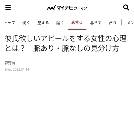
恋する
トップ
働く
整える
磨く
暮らす
占う
メ
彼氏欲しいアピールをする女性の心理
とは？ 脈あり・脈なしの見分け方
森野有
更新: 2022.01.14