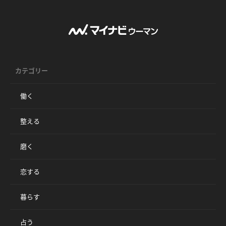
カテゴリー
働く
整える
磨く
恋する
暮らす
占う