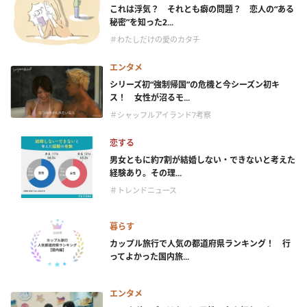
これは浮気？ それとも癖の問題？ 恋人の“ある
秘密”を知った2...
＃わたしだけの愛のカタチ
エンタメ
シリーズ初“強制帰国”の危機と今シーズン初キ
ス！ 女性が沼るモ...
＃シャッフルアイランド7考察
恋する
男女ともに約7割が結婚しない・できないと考えた
経験あり。その理...
＃トレンドニュース
暮らす
カップル旅行で人気の都道府県ランキング！ 行
ってよかった国内旅...
エンタメ