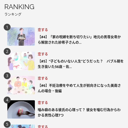
RANKING
ランキング
恋する
【#4】「家の呪縛を断ち切りたい」地元の男尊女卑か
ら解放された紗希子さんの...
恋する
【#5】“子どものいない人生”どうだった？ バブル期を
生き抜いた56歳・佐...
恋する
【#6】不妊治療をやめて人生が前向きになった美南さ
んの場合・後編
恋する
噛み癖のある彼氏の心理って？ 彼女を噛む行為からわ
かる男性心理7つ
恋する