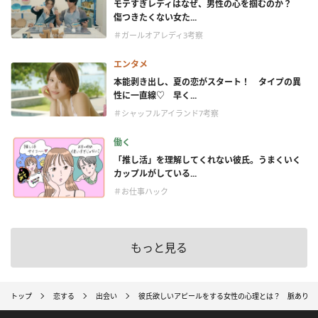
モテすぎレディはなぜ、男性の心を掴むのか？
傷つきたくない女た...
＃ガールオアレディ3考察
エンタメ
本能剥き出し、夏の恋がスタート！ タイプの異
性に一直線♡ 早く...
＃シャッフルアイランド7考察
働く
「推し活」を理解してくれない彼氏。うまくいく
カップルがしている...
＃お仕事ハック
もっと見る
トップ
恋する
出会い
彼氏欲しいアピールをする女性の心理とは？ 脈あり・