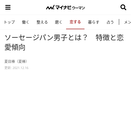
恋する
トップ
働く
整える
磨く
暮らす
占う
メ
ソーセージパン男子とは？ 特徴と恋
愛傾向
夏目椿（夏椿）
更新: 2021.12.16