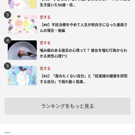
生き抜いた56歳・佐...
恋する
【#6】不妊治療をやめて人生が前向きになった美南さ
んの場合・後編
恋する
噛み癖のある彼氏の心理って？ 彼女を噛む行為からわ
かる男性心理7つ
恋する
【#2】「産みたくない自分」と「妊産婦の健康を研究
する自分」で揺れ動く聡美...
ランキングをもっと見る