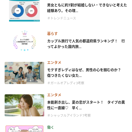
男女ともに約7割が結婚しない・できないと考えた
経験あり。その理...
＃トレンドニュース
暮らす
カップル旅行で人気の都道府県ランキング！ 行
ってよかった国内旅...
エンタメ
モテすぎレディはなぜ、男性の心を掴むのか？
傷つきたくない女た...
＃ガールオアレディ3考察
エンタメ
本能剥き出し、夏の恋がスタート！ タイプの異
性に一直線♡ 早く...
＃シャッフルアイランド7考察
働く