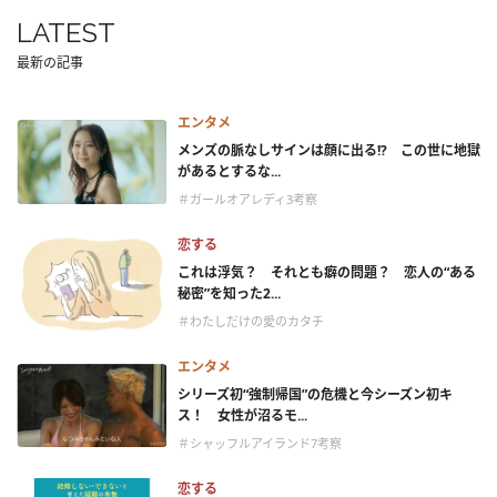
LATEST
最新の記事
エンタメ
メンズの脈なしサインは顔に出る!? この世に地獄
があるとするな...
＃ガールオアレディ3考察
恋する
これは浮気？ それとも癖の問題？ 恋人の“ある
秘密”を知った2...
＃わたしだけの愛のカタチ
エンタメ
シリーズ初“強制帰国”の危機と今シーズン初キ
ス！ 女性が沼るモ...
＃シャッフルアイランド7考察
恋する