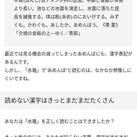
半翅 (はんし) 目アメンボ科の昆虫。中脚と後脚が体長
より長い。池などの水面を滑走し、水面に落ちた昆
虫を捕食する。体は飴 (あめ) のにおいがする。みず
ぐも。かわぐも。あしたか。あめんぼう。《季 夏》
「夕焼の金板の上―ゆく／青邨」
最近では見る機会の減ってしまったあめんぼにも、漢字表記が
あるんです。
しかし、「水黽」で“あめんぼ”と読むのは、なかなか想像しに
くいですね。
読めない漢字はきっとまだまだたくさん
あなたは「水黽」を正しく読むことはできましたか？