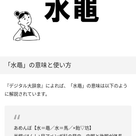
「水黽」の意味と使い方
『デジタル大辞泉』によれば、「水黽」の意味は以下のよう
に解説されています。
あめんぼ【水＝黽／水＝馬／×飴▽坊】