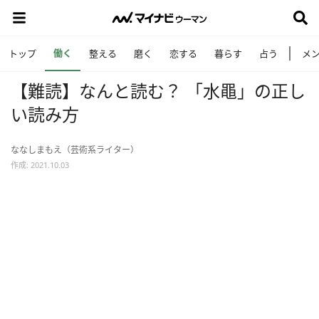
働く
トップ
整える
磨く
恋する
暮らす
占う
メ
【難読】なんと読む？ 「水黽」の正し
い読み方
ななしまもえ（芸術系ライター）
作成: 2021.10.03