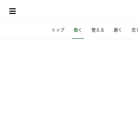
トップ
働く
整える
磨く
恋