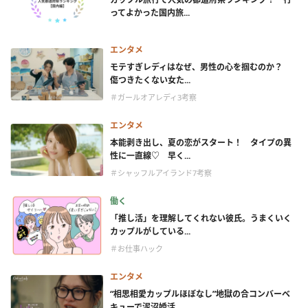
ってよかった国内旅...
エンタメ
モテすぎレディはなぜ、男性の心を掴むのか？
傷つきたくない女た...
＃ガールオアレディ3考察
エンタメ
本能剥き出し、夏の恋がスタート！ タイプの異
性に一直線♡ 早く...
＃シャッフルアイランド7考察
働く
「推し活」を理解してくれない彼氏。うまくいく
カップルがしている...
＃お仕事ハック
エンタメ
“相思相愛カップルほぼなし”地獄の合コンバーベ
キューで泥沼婚活...