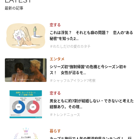
最新の記事
恋する
これは浮気？ それとも癖の問題？ 恋人の“ある
秘密”を知った2...
＃わたしだけの愛のカタチ
エンタメ
シリーズ初“強制帰国”の危機と今シーズン初キ
ス！ 女性が沼るモ...
＃シャッフルアイランド7考察
恋する
男女ともに約7割が結婚しない・できないと考えた
経験あり。その理...
＃トレンドニュース
暮らす
カップル旅行で人気の都道府県ランキング！ 行