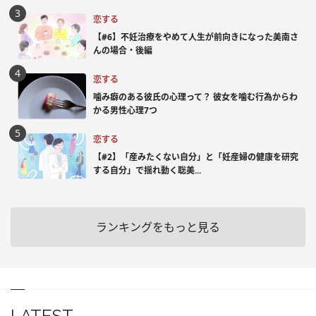
恋する
【#6】不妊治療をやめて人生が前向きになった美南さ
んの場合・後編
恋する
噛み癖のある彼氏の心理って？ 彼女を噛む行為からわ
かる男性心理7つ
恋する
【#2】「産みたくない自分」と「妊産婦の健康を研究
する自分」で揺れ動く聡美...
ランキングをもっと見る
LATEST