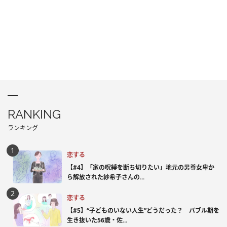
RANKING
ランキング
恋する
【#4】「家の呪縛を断ち切りたい」地元の男尊女卑か
ら解放された紗希子さんの...
恋する
【#5】“子どものいない人生”どうだった？ バブル期を
生き抜いた56歳・佐...