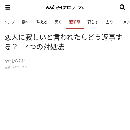
恋する
トップ
働く
整える
磨く
暮らす
占う
メ
恋人に寂しいと言われたらどう返事す
る？ 4つの対処法
なかむらみほ
更新: 2021.12.16