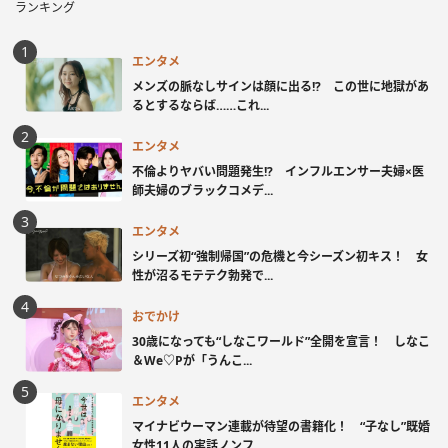
ランキング
エンタメ
メンズの脈なしサインは顔に出る!? この世に地獄があ
るとするならば……これ...
エンタメ
不倫よりヤバい問題発生!? インフルエンサー夫婦×医
師夫婦のブラックコメデ...
エンタメ
シリーズ初“強制帰国”の危機と今シーズン初キス！ 女
性が沼るモテテク勃発で...
おでかけ
30歳になっても“しなこワールド”全開を宣言！ しなこ
＆We♡Pが「うんこ...
エンタメ
マイナビウーマン連載が待望の書籍化！ “子なし”既婚
女性11人の実話ノンフ...