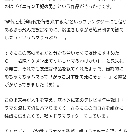
のは
『イニョン王妃の男』
という作品がきっかけです。
”現代と朝鮮時代を行き来する恋”というファンタジーにも程が
あるぶっ飛んだ設定なのに、爆泣きしながら結局朝まで観て
しまうというハマりっぷり……。
すぐにこの感動を誰かと分かち合いたくて友達にすすめた
ら、「超絶イケメン出てないしハマるわけないわ」と鬼失礼
な発言。それでも友達は作品を観てくれたようで、最終的に
めちゃくちゃハマって
「かっこ良すぎて死にそう……」
と電話
がかかってきました（笑）。
この出来事が人生を変え、基本的に家のテレビは年中韓国ド
ラマを流して沼にハマりまくり、さらにこの面白さを誰かに
猛烈に伝えたくて、韓国ドラマライターをしています。
そんなディープな韓ドラオタの私が、韓ドラの魅力を語ったら