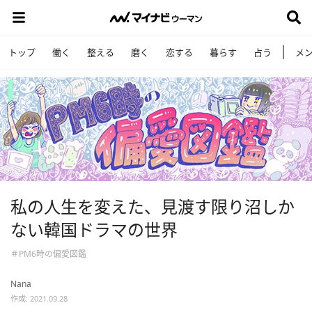
トップ
働く
整える
磨く
恋する
暮らす
占う
メ
私の人生を変えた、見渡す限り沼しか
ない韓国ドラマの世界
＃PM6時の偏愛図鑑
Nana
作成: 2021.09.28