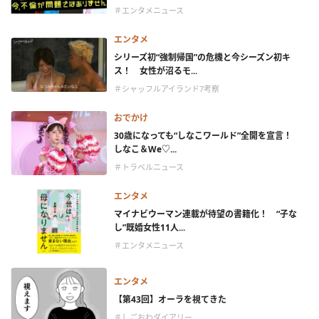
＃エンタメニュース
エンタメ
シリーズ初“強制帰国”の危機と今シーズン初キ
ス！ 女性が沼るモ...
＃シャッフルアイランド7考察
おでかけ
30歳になっても“しなこワールド”全開を宣言！
しなこ＆We♡...
＃トラベルニュース
エンタメ
マイナビウーマン連載が待望の書籍化！ “子な
し”既婚女性11人...
＃エンタメニュース
エンタメ
【第43回】オーラを視てきた
＃しごおわダイアリー