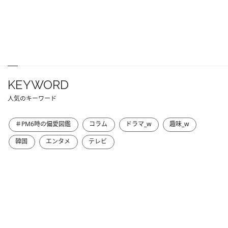
KEYWORD
人気のキーワード
＃PM6時の偏愛図鑑
コラム
ドラマ_w
趣味_w
韓国
エンタメ
テレビ