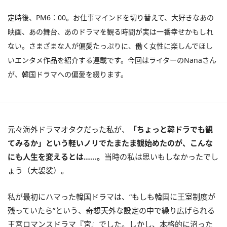
定時後、PM6：00。お仕事マインドを切り替えて、大好きなあの
映画、あの舞台、あのドラマを観る時間が実は一番幸せかもしれ
ない。さまざまな人が偏愛たっぷりに、働く女性に楽しんでほし
いエンタメ作品を紹介する連載です。今回はライターのNanaさん
が、韓国ドラマへの偏愛を綴ります。
元々海外ドラマオタクだった私が、
「ちょっと韓ドラでも観
てみるか」という軽いノリでたまたま観始めたのが、こんな
にも人生を変えるとは……。
当時の私は思いもしなかったでし
ょう（大袈裟）。
私が最初にハマった韓国ドラマは、”もしも韓国に王室制度が
残っていたら”という、奇想天外な設定の中で繰り広げられる
王宮ロマンスドラマ『宮』でした。しかし、本格的に沼った