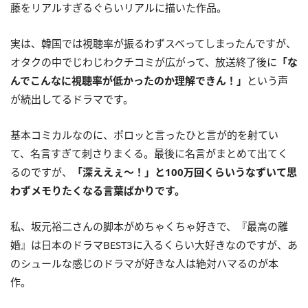
藤をリアルすぎるぐらいリアルに描いた作品。
実は、韓国では視聴率が振るわずスベってしまったんですが、
オタクの中でじわじわクチコミが広がって、放送終了後に
「な
んでこんなに視聴率が低かったのか理解できん！」
という声
が続出してるドラマです。
基本コミカルなのに、ポロッと言ったひと言が的を射てい
て、名言すぎて刺さりまくる。最後に名言がまとめて出てく
るのですが、
「深ええぇ〜！」と100万回くらいうなずいて思
わずメモりたくなる言葉ばかりです。
私、坂元裕二さんの脚本がめちゃくちゃ好きで、『最高の離
婚』は日本のドラマBEST3に入るくらい大好きなのですが、あ
のシュールな感じのドラマが好きな人は絶対ハマるのが本
作。