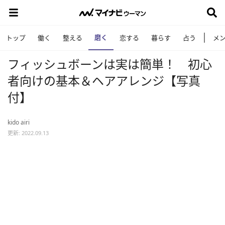
磨く
トップ
働く
整える
恋する
暮らす
占う
メ
フィッシュボーンは実は簡単！ 初心
者向けの基本＆ヘアアレンジ【写真
付】
kido airi
更新: 2022.09.13