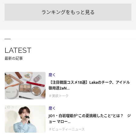
ランキングをもっと見る
LATEST
最新の記事
磨く
【注目韓国コスメ18選】Lakaのチーク、アイドル
御用達2aN...
＃美欲トーク
磨く
JO1・白岩瑠姫が“この夏挑戦したこと”とは？ ジ
ョー マロー...
＃ビューティーニュース