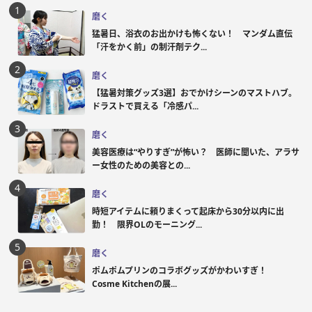
磨く
猛暑日、浴衣のお出かけも怖くない！ マンダム直伝
「汗をかく前」の制汗剤テク...
磨く
【猛暑対策グッズ3選】おでかけシーンのマストハブ。
ドラストで買える「冷感パ...
磨く
美容医療は“やりすぎ”が怖い？ 医師に聞いた、アラサ
ー女性のための美容との...
磨く
時短アイテムに頼りまくって起床から30分以内に出
勤！ 限界OLのモーニング...
磨く
ポムポムプリンのコラボグッズがかわいすぎ！
Cosme Kitchenの展...