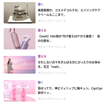
磨く
美容医療か、コスメデコルテか。エイジングケア
クリームもここまで...
＃ビューティーニュース
整える
【melt】SNS発の“付け替えDIY”から着想！ 髪
の化粧水...
＃ビューティーニュース
整える
せわしない日々をがんばる方にぴったりのお休み
を。花王「melt...
＃ビューティーニュース
磨く
唇ぽってり、神ビジュリップに胸キュン。CipiCipi
新作リッ...
＃ビューティーニュース