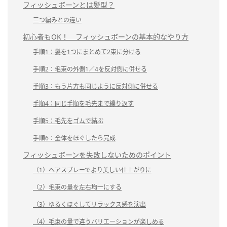
フィッシュボーンとは髪型？
三つ編みとの違い
初心者もOK！ フィッシュボーンの基本的なやり方
手順1：髪を1つにまとめて2束に分ける
手順2：毛束の外側1／4を反対側に併せる
手順3：もう片方も同じように反対側に併せる
手順4：同じ手順を毛先まで繰り返す
手順5：毛先をゴムで結ぶ
手順6：全体をほぐしたら完成
フィッシュボーンを失敗しないためのポイント
（1）ヘアスプレーでより美しい仕上がりに
（2）毛束の量を左右均一にする
（3）ゆるくほぐしてリラックス感を演出
（4）毛束の量で違うバリエーションが楽しめる