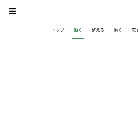
トップ
働く
整える
磨く
恋