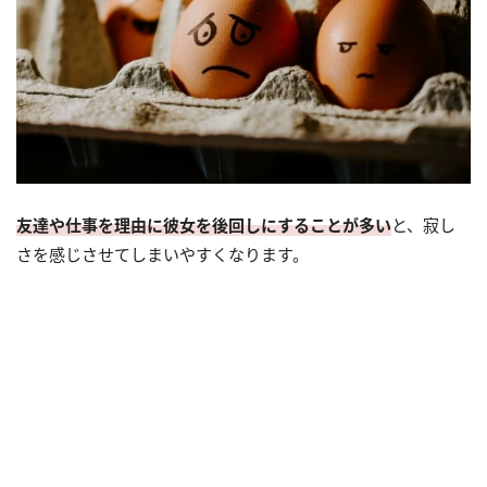
友達や仕事を理由に彼女を後回しにすることが多い
と、寂し
さを感じさせてしまいやすくなります。