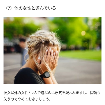
（7）他の女性と遊んでいる
彼女以外の女性と2人で遊ぶのは浮気を疑われますし、信頼も
失うのでやめておきましょう。