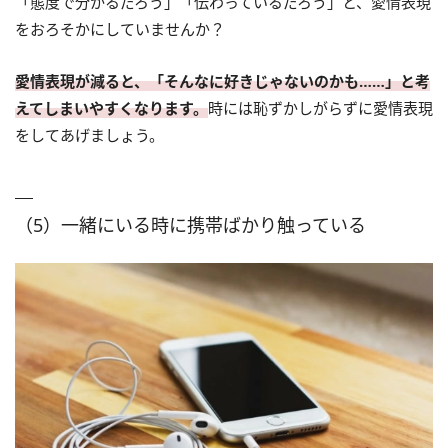
「態度で分かるだろう」「伝わっているだろう」と、愛情表現
をおろそかにしていませんか？
愛情表現が減ると、「そんなに好きじゃないのかも……」と考
えてしまいやすくなります。
時には恥ずかしがらずに愛情表現
をしてあげましょう。
（5）一緒にいる時に携帯ばかり触っている