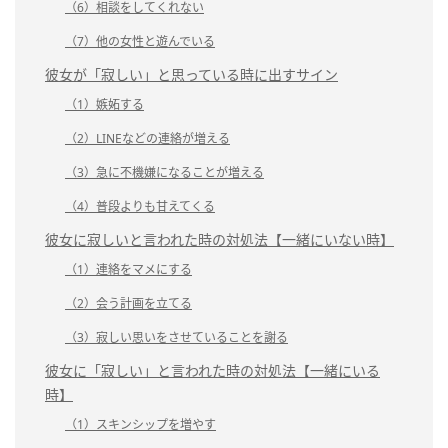
（6）相談をしてくれない
（7）他の女性と遊んでいる
彼女が「寂しい」と思っている時に出すサイン
（1）嫉妬する
（2）LINEなどの連絡が増える
（3）急に不機嫌になることが増える
（4）普段よりも甘えてくる
彼女に寂しいと言われた時の対処法【一緒にいない時】
（1）連絡をマメにする
（2）会う計画を立てる
（3）寂しい思いをさせていることを謝る
彼女に「寂しい」と言われた時の対処法【一緒にいる
時】
（1）スキンシップを増やす