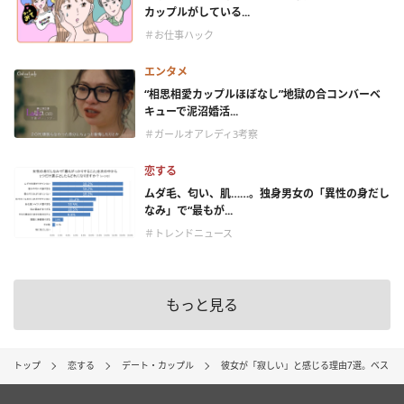
カップルがしている...
＃お仕事ハック
エンタメ
“相思相愛カップルほぼなし”地獄の合コンバーベ
キューで泥沼婚活...
＃ガールオアレディ3考察
恋する
ムダ毛、匂い、肌……。独身男女の「異性の身だし
なみ」で“最もが...
＃トレンドニュース
もっと見る
トップ
恋する
デート・カップル
彼女が「寂しい」と感じる理由7選。ベスト