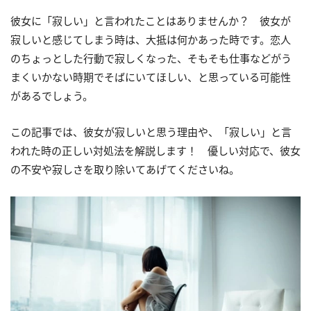
彼女に「寂しい」と言われたことはありませんか？ 彼女が
寂しいと感じてしまう時は、大抵は何かあった時です。恋人
のちょっとした行動で寂しくなった、そもそも仕事などがう
まくいかない時期でそばにいてほしい、と思っている可能性
があるでしょう。
この記事では、彼女が寂しいと思う理由や、「寂しい」と言
われた時の正しい対処法を解説します！ 優しい対応で、彼女
の不安や寂しさを取り除いてあげてくださいね。