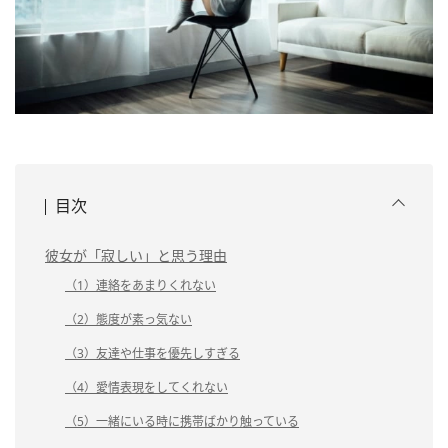
目次
彼女が「寂しい」と思う理由
（1）連絡をあまりくれない
（2）態度が素っ気ない
（3）友達や仕事を優先しすぎる
（4）愛情表現をしてくれない
（5）一緒にいる時に携帯ばかり触っている