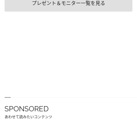
プレゼント＆モニター一覧を見る
SPONSORED
あわせて読みたいコンテンツ