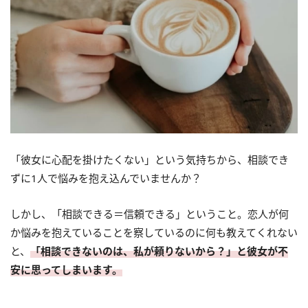
「彼女に心配を掛けたくない」という気持ちから、相談でき
ずに1人で悩みを抱え込んでいませんか？
しかし、「相談できる＝信頼できる」ということ。恋人が何
か悩みを抱えていることを察しているのに何も教えてくれない
と、
「相談できないのは、私が頼りないから？」と彼女が不
安に思ってしまいます。