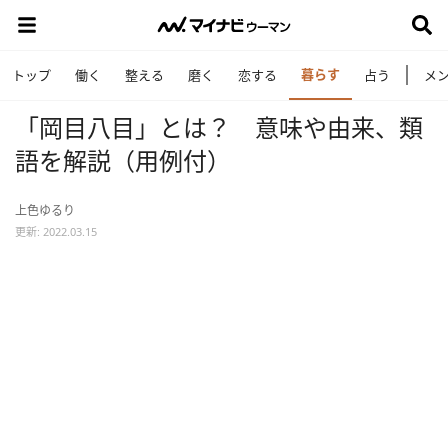
暮らす
トップ
働く
整える
磨く
恋する
占う
メ
「岡目八目」とは？ 意味や由来、類
語を解説（用例付）
上色ゆるり
更新: 2022.03.15