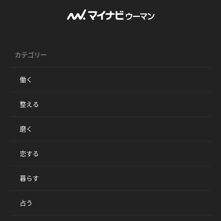
カテゴリー
働く
整える
磨く
恋する
暮らす
占う