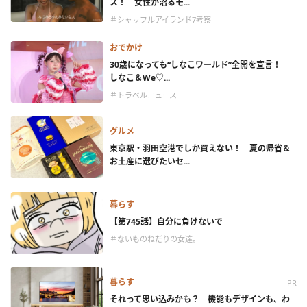
ス！ 女性が沼るモ...
＃シャッフルアイランド7考察
おでかけ
30歳になっても“しなこワールド”全開を宣言！
しなこ＆We♡...
＃トラベルニュース
グルメ
東京駅・羽田空港でしか買えない！ 夏の帰省＆
お土産に選びたいセ...
暮らす
【第745話】自分に負けないで
＃ないものねだりの女達。
暮らす
PR
それって思い込みかも？ 機能もデザインも、わ