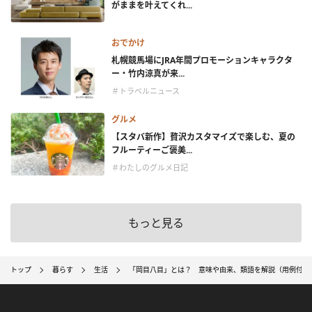
がままを叶えてくれ...
おでかけ
札幌競馬場にJRA年間プロモーションキャラクタ
ー・竹内涼真が来...
＃トラベルニュース
グルメ
【スタバ新作】贅沢カスタマイズで楽しむ、夏の
フルーティーご褒美...
＃わたしのグルメ日記
もっと見る
トップ
暮らす
生活
「岡目八目」とは？ 意味や由来、類語を解説（用例付）