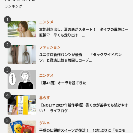
ランキング
エンタメ
本能剥き出し、夏の恋がスタート！ タイプの異性に一
直線♡ 早くも走り出す一...
ファッション
ユニクロ新作パンツが優秀！ 「タックワイドパン
ツ」と徹底比較＆着回しコーデ...
エンタメ
【第43回】オーラを視てきた
暮らす
【NOLTY 2027年新作手帳】書くのが苦手でも続けやす
い！ ライフログ...
グルメ
平成の伝説的スイーツが復活！ 12年ぶりに『モコモ