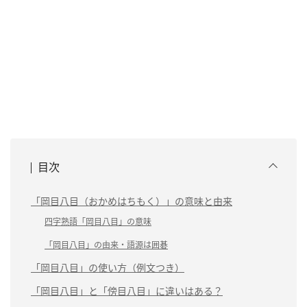
目次
「岡目八目（おかめはちもく）」の意味と由来
四字熟語「岡目八目」の意味
「岡目八目」の由来・語源は囲碁
「岡目八目」の使い方（例文つき）
「岡目八目」と「傍目八目」に違いはある？