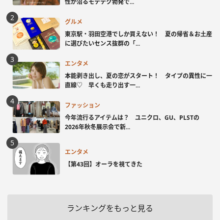
性が沼るモテテク勃発で...
グルメ
東京駅・羽田空港でしか買えない！ 夏の帰省＆お土産
に選びたいセンス抜群の「...
エンタメ
本能剥き出し、夏の恋がスタート！ タイプの異性に一
直線♡ 早くも走り出す一...
ファッション
今年流行るアイテムは？ ユニクロ、GU、PLSTの
2026年秋冬展示会で新...
エンタメ
【第43回】オーラを視てきた
ランキングをもっと見る