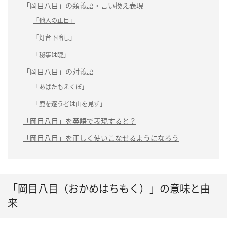
「岡目八目」の類義語・言い換え表現
「他人の正目」
「灯台下暗し」
「秘事は睫」
「岡目八目」の対義語
「あばたもえくぼ」
「鹿を逐う者は山を見ず」
「岡目八目」を英語で表現すると？
「岡目八目」を正しく使いこなせるようになろう
「岡目八目（おかめはちもく）」の意味と由
来