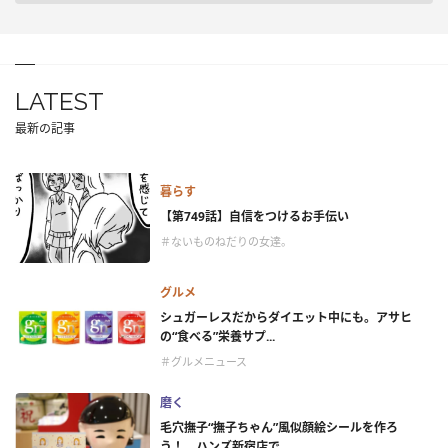
LATEST
最新の記事
暮らす
【第749話】自信をつけるお手伝い
＃ないものねだりの女達。
グルメ
シュガーレスだからダイエット中にも。アサヒ
の“食べる”栄養サプ...
＃グルメニュース
磨く
毛穴撫子“撫子ちゃん”風似顔絵シールを作ろ
う！ ハンズ新宿店で...