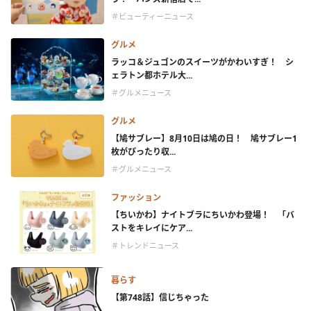
＃ビューティーニュース
グルメ
ラッコ＆ジュゴンのスイーツがかわいすぎ！ シ
ェラトン都ホテル大...
＃グルメニュース
グルメ
【鳩サブレー】8月10日は鳩の日！ 鳩サブレー1
枚がぴったり収...
＃グルメニュース
ファッション
【ちいかわ】ナイトブラにちいかわ登場！ 「バ
ストをキレイにケア...
＃トレンドニュース
暮らす
【第748話】信じちゃった