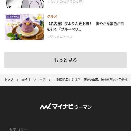
＃ないものねだりの女達。
グルメ
【名古屋】ぴよりん史上初！ 爽やかな紫色が目
を引く「ブルーベリ...
＃グルメニュース
もっと見る
トップ
暮らす
生活
「岡目八目」とは？ 意味や由来、類語を解説（用例付）
カテゴリー