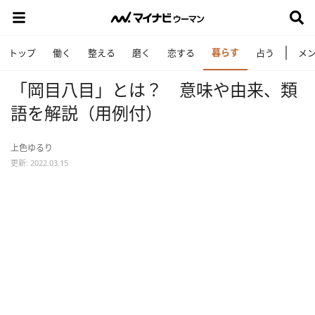
暮らす
トップ
働く
整える
磨く
恋する
占う
メ
「岡目八目」とは？ 意味や由来、類
語を解説（用例付）
上色ゆるり
更新: 2022.03.15