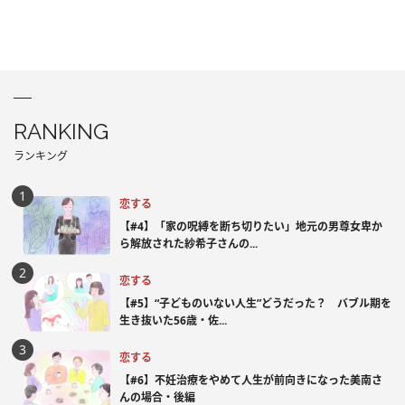
RANKING
ランキング
恋する
【#4】「家の呪縛を断ち切りたい」地元の男尊女卑か
ら解放された紗希子さんの...
恋する
【#5】“子どものいない人生”どうだった？ バブル期を
生き抜いた56歳・佐...
恋する
【#6】不妊治療をやめて人生が前向きになった美南さ
んの場合・後編