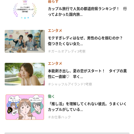
暮らす
カップル旅行で人気の都道府県ランキング！ 行
ってよかった国内旅...
エンタメ
モテすぎレディはなぜ、男性の心を掴むのか？
傷つきたくない女た...
＃ガールオアレディ3考察
エンタメ
本能剥き出し、夏の恋がスタート！ タイプの異
性に一直線♡ 早く...
＃シャッフルアイランド7考察
働く
「推し活」を理解してくれない彼氏。うまくいく
カップルがしている...
＃お仕事ハック