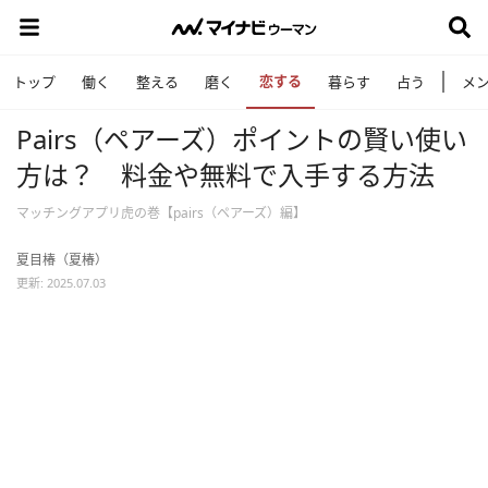
恋する
トップ
働く
整える
磨く
暮らす
占う
メ
Pairs（ペアーズ）ポイントの賢い使い
方は？ 料金や無料で入手する方法
マッチングアプリ虎の巻【pairs（ペアーズ）編】
夏目椿（夏椿）
更新: 2025.07.03