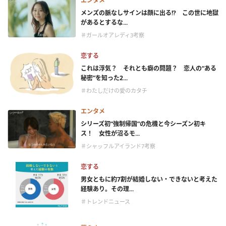
エンタメ
メンズの脈なしサインは顔に出る!? この世に地獄
があるとするな...
＃ガールオアレディ3考察
恋する
これは浮気？ それとも癖の問題？ 恋人の“ある
秘密”を知った2...
＃わたしだけの愛のカタチ
エンタメ
シリーズ初“強制帰国”の危機と今シーズン初キ
ス！ 女性が沼るモ...
＃シャッフルアイランド7考察
恋する
男女ともに約7割が結婚しない・できないと考えた
経験あり。その理...
＃トレンドニュース