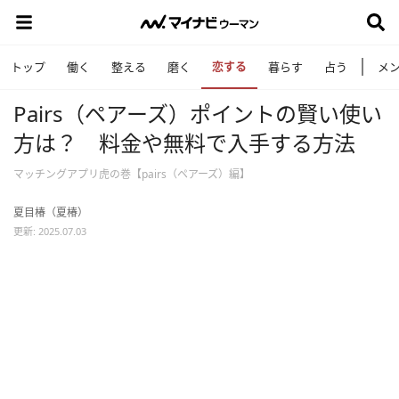
恋する
トップ
働く
整える
磨く
暮らす
占う
メ
Pairs（ペアーズ）ポイントの賢い使い
方は？ 料金や無料で入手する方法
マッチングアプリ虎の巻【pairs（ペアーズ）編】
夏目椿（夏椿）
更新: 2025.07.03