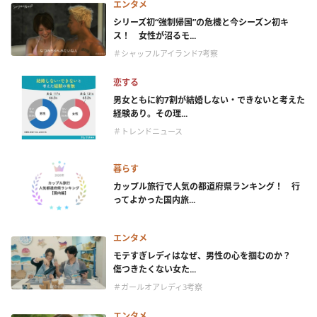
エンタメ
シリーズ初“強制帰国”の危機と今シーズン初キ
ス！ 女性が沼るモ...
＃シャッフルアイランド7考察
恋する
男女ともに約7割が結婚しない・できないと考えた
経験あり。その理...
＃トレンドニュース
暮らす
カップル旅行で人気の都道府県ランキング！ 行
ってよかった国内旅...
エンタメ
モテすぎレディはなぜ、男性の心を掴むのか？
傷つきたくない女た...
＃ガールオアレディ3考察
エンタメ