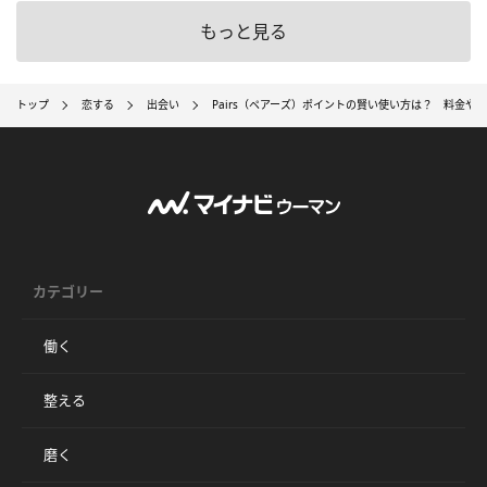
もっと見る
トップ
恋する
出会い
Pairs（ペアーズ）ポイントの賢い使い方は？ 料金や
カテゴリー
働く
整える
磨く