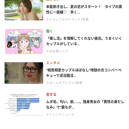
本能剥き出し、夏の恋がスタート！ タイプの異
性に一直線♡ 早く...
＃シャッフルアイランド7考察
働く
「推し活」を理解してくれない彼氏。うまくいく
カップルがしている...
＃お仕事ハック
エンタメ
“相思相愛カップルほぼなし”地獄の合コンバーベ
キューで泥沼婚活...
＃ガールオアレディ3考察
恋する
ムダ毛、匂い、肌……。独身男女の「異性の身だし
なみ」で“最もが...
＃トレンドニュース