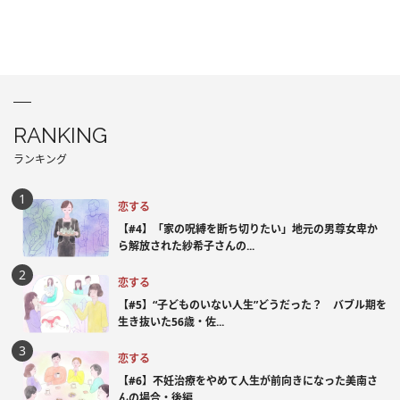
RANKING
ランキング
恋する
【#4】「家の呪縛を断ち切りたい」地元の男尊女卑か
ら解放された紗希子さんの...
恋する
【#5】“子どものいない人生”どうだった？ バブル期を
生き抜いた56歳・佐...
恋する
【#6】不妊治療をやめて人生が前向きになった美南さ
んの場合・後編