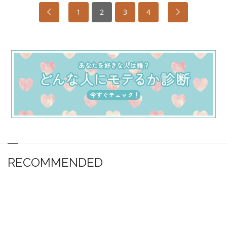
1
2
3
4
RECOMMENDED