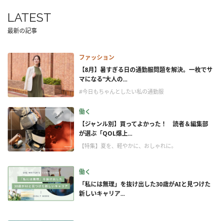
LATEST
最新の記事
ファッション
【8月】暑すぎる日の通勤服問題を解決。一枚でサ
マになる“大人の...
#今日もちゃんとしたい私の通勤服
働く
【ジャンル別】買ってよかった！ 読者＆編集部
が選ぶ「QOL爆上...
【特集】夏を、軽やかに、おしゃれに。
働く
「私には無理」を抜け出した30歳がAIと見つけた
新しいキャリア...