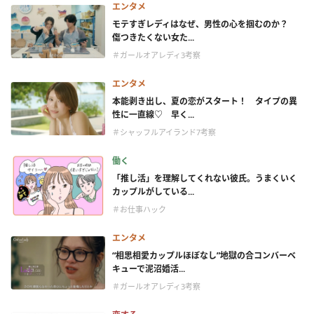
エンタメ
モテすぎレディはなぜ、男性の心を掴むのか？
傷つきたくない女た...
＃ガールオアレディ3考察
エンタメ
本能剥き出し、夏の恋がスタート！ タイプの異
性に一直線♡ 早く...
＃シャッフルアイランド7考察
働く
「推し活」を理解してくれない彼氏。うまくいく
カップルがしている...
＃お仕事ハック
エンタメ
“相思相愛カップルほぼなし”地獄の合コンバーベ
キューで泥沼婚活...
＃ガールオアレディ3考察