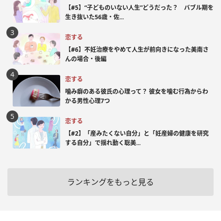
【#5】“子どものいない人生”どうだった？ バブル期を
生き抜いた56歳・佐...
恋する
【#6】不妊治療をやめて人生が前向きになった美南さ
んの場合・後編
恋する
噛み癖のある彼氏の心理って？ 彼女を噛む行為からわ
かる男性心理7つ
恋する
【#2】「産みたくない自分」と「妊産婦の健康を研究
する自分」で揺れ動く聡美...
ランキングをもっと見る