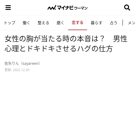
恋する
トップ
働く
整える
磨く
暮らす
占う
メ
女性の胸が当たる時の本音は？ 男性
心理とドキドキさせるハグの仕方
佐矢りん（sayareen）
更新: 2022.12.20