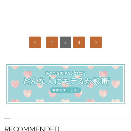
1
2
3
RECOMMENDED