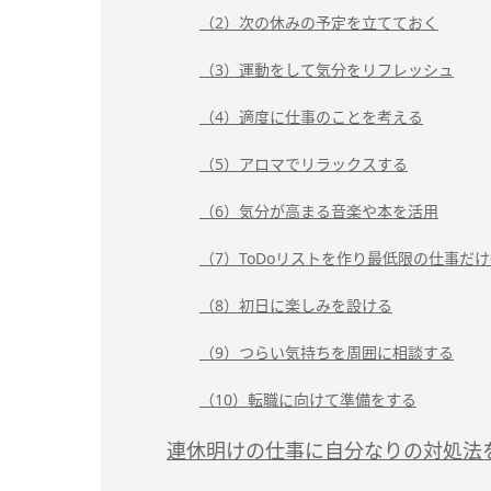
（2）次の休みの予定を立てておく
（3）運動をして気分をリフレッシュ
（4）適度に仕事のことを考える
（5）アロマでリラックスする
（6）気分が高まる音楽や本を活用
（7）ToDoリストを作り最低限の仕事だ
（8）初日に楽しみを設ける
（9）つらい気持ちを周囲に相談する
（10）転職に向けて準備をする
連休明けの仕事に自分なりの対処法