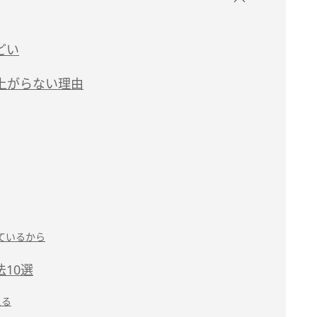
どい
上がらない理由
ているから
10選
える