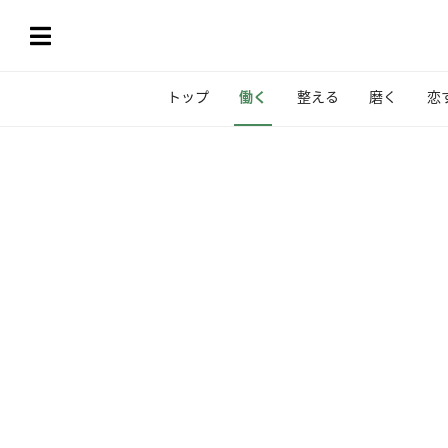
トップ
働く
整える
磨く
恋