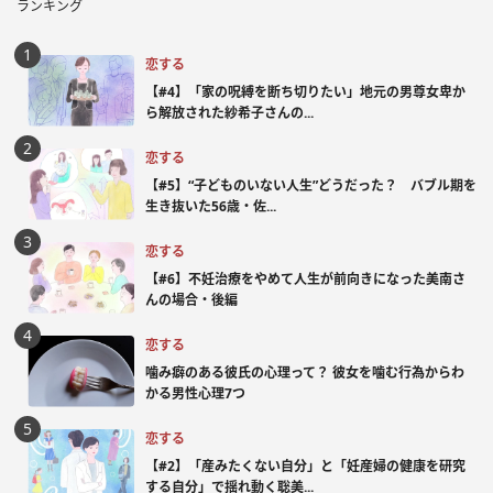
ランキング
恋する
【#4】「家の呪縛を断ち切りたい」地元の男尊女卑か
ら解放された紗希子さんの...
恋する
【#5】“子どものいない人生”どうだった？ バブル期を
生き抜いた56歳・佐...
恋する
【#6】不妊治療をやめて人生が前向きになった美南さ
んの場合・後編
恋する
噛み癖のある彼氏の心理って？ 彼女を噛む行為からわ
かる男性心理7つ
恋する
【#2】「産みたくない自分」と「妊産婦の健康を研究
する自分」で揺れ動く聡美...