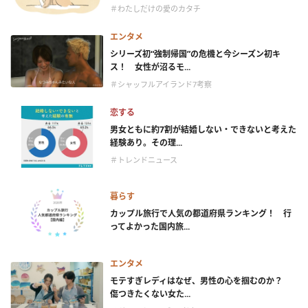
＃わたしだけの愛のカタチ
エンタメ
シリーズ初“強制帰国”の危機と今シーズン初キ
ス！ 女性が沼るモ...
＃シャッフルアイランド7考察
恋する
男女ともに約7割が結婚しない・できないと考えた
経験あり。その理...
＃トレンドニュース
暮らす
カップル旅行で人気の都道府県ランキング！ 行
ってよかった国内旅...
エンタメ
モテすぎレディはなぜ、男性の心を掴むのか？
傷つきたくない女た...