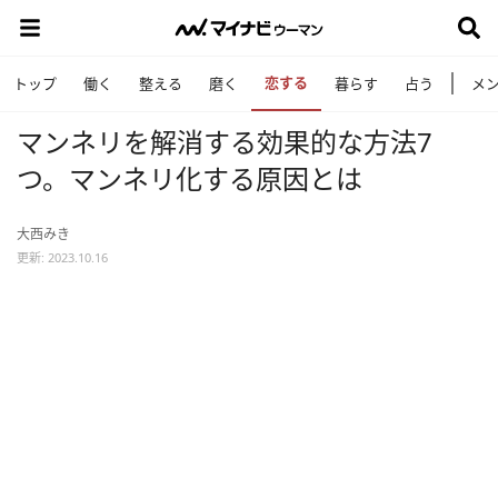
恋する
トップ
働く
整える
磨く
暮らす
占う
メ
マンネリを解消する効果的な方法7
つ。マンネリ化する原因とは
大西みき
更新: 2023.10.16