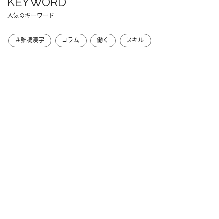
KEYWORD
人気のキーワード
＃難読漢字
コラム
働く
スキル