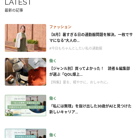
LATEST
最新の記事
ファッション
【8月】暑すぎる日の通勤服問題を解決。一枚でサ
マになる“大人の...
#今日もちゃんとしたい私の通勤服
働く
【ジャンル別】買ってよかった！ 読者＆編集部
が選ぶ「QOL爆上...
【特集】夏を、軽やかに、おしゃれに。
働く
「私には無理」を抜け出した30歳がAIと見つけた
新しいキャリア...
働く