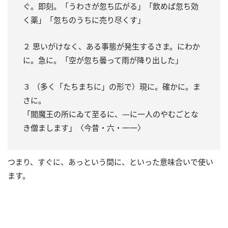
ぐ。即刻。「うわさが忽ち広がる」「飲めば忽ち効
く薬」「忽ちのうちに売り尽くす」
２ 思いがけなく、ある事態が発生するさま。にわか
に。急に。「空が忽ち曇って雨が降り出した」
３ （多く「たちまちに」の形で）現に。確かに。ま
さに。
「閻魔王の所にゐて至るに、―に一人のやむごとな
き僧まします」〈今昔・六・一一〉
つまり、すぐに、あっという間に、といった意味合いで使い
ます。