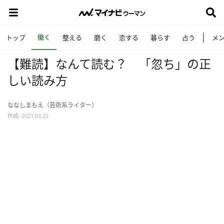
働く
トップ
整える
磨く
恋する
暮らす
占う
メ
【難読】なんて読む？ 「忽ち」の正
しい読み方
ななしまもえ（芸術系ライター）
作成: 2021.03.22