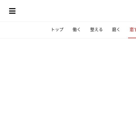
トップ
働く
整える
磨く
恋