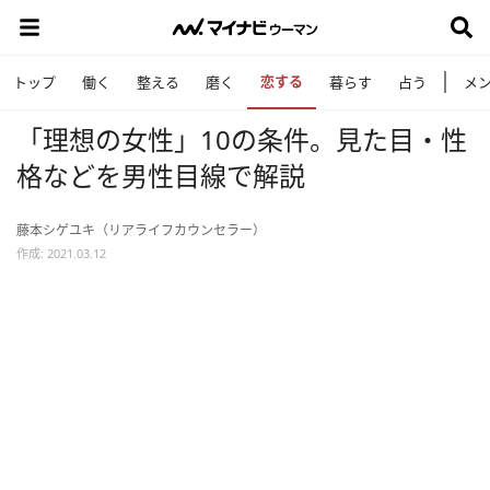
恋する
トップ
働く
整える
磨く
暮らす
占う
メ
「理想の女性」10の条件。見た目・性
格などを男性目線で解説
藤本シゲユキ（リアライフカウンセラー）
作成: 2021.03.12