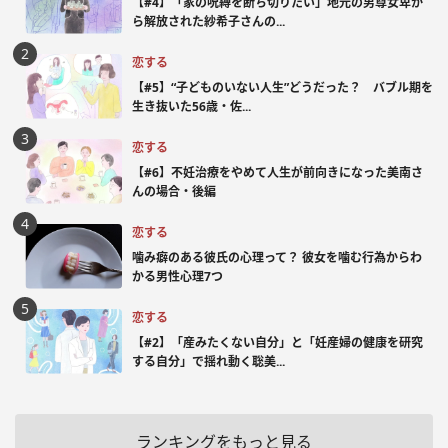
【#4】「家の呪縛を断ち切りたい」地元の男尊女卑か
ら解放された紗希子さんの...
恋する
【#5】“子どものいない人生”どうだった？ バブル期を
生き抜いた56歳・佐...
恋する
【#6】不妊治療をやめて人生が前向きになった美南さ
んの場合・後編
恋する
噛み癖のある彼氏の心理って？ 彼女を噛む行為からわ
かる男性心理7つ
恋する
【#2】「産みたくない自分」と「妊産婦の健康を研究
する自分」で揺れ動く聡美...
ランキングをもっと見る