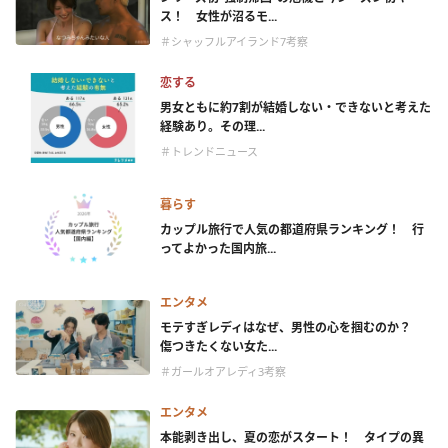
ス！ 女性が沼るモ...
＃シャッフルアイランド7考察
恋する
男女ともに約7割が結婚しない・できないと考えた
経験あり。その理...
＃トレンドニュース
暮らす
カップル旅行で人気の都道府県ランキング！ 行
ってよかった国内旅...
エンタメ
モテすぎレディはなぜ、男性の心を掴むのか？
傷つきたくない女た...
＃ガールオアレディ3考察
エンタメ
本能剥き出し、夏の恋がスタート！ タイプの異