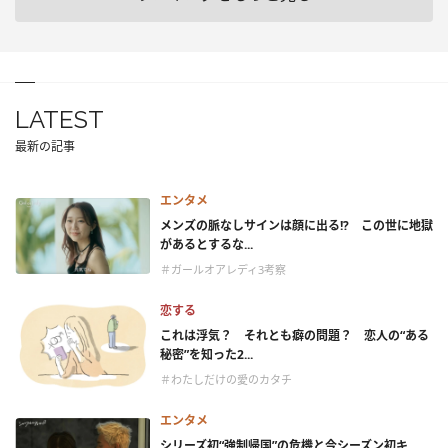
LATEST
最新の記事
エンタメ
メンズの脈なしサインは顔に出る!? この世に地獄
があるとするな...
＃ガールオアレディ3考察
恋する
これは浮気？ それとも癖の問題？ 恋人の“ある
秘密”を知った2...
＃わたしだけの愛のカタチ
エンタメ
シリーズ初“強制帰国”の危機と今シーズン初キ