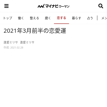
恋する
トップ
働く
整える
磨く
暮らす
占う
メ
2021年3月前半の恋愛運
逢愛ミリサ
逢愛ミリサ
作成: 2021.02.28