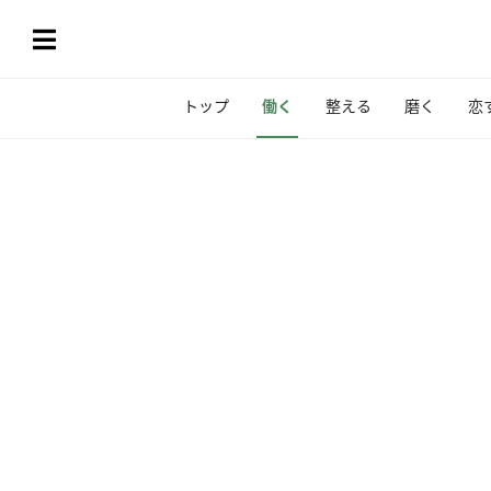
トップ
働く
整える
磨く
恋