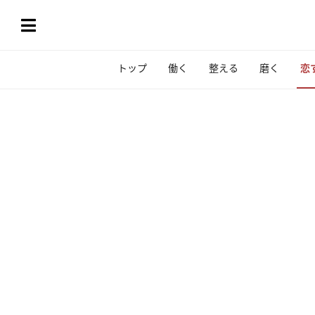
トップ
働く
整える
磨く
恋