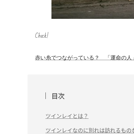
Check!
赤い糸でつながっている？ 「運命の人
目次
ツインレイとは？
ツインレイなのに別れは訪れるもの