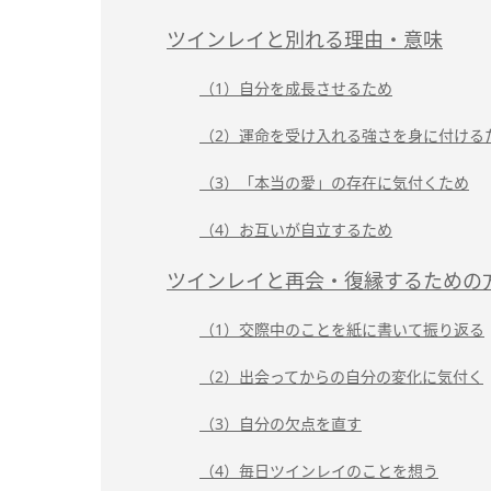
ツインレイと別れる理由・意味
（1）自分を成長させるため
（2）運命を受け入れる強さを身に付ける
（3）「本当の愛」の存在に気付くため
（4）お互いが自立するため
ツインレイと再会・復縁するための
（1）交際中のことを紙に書いて振り返る
（2）出会ってからの自分の変化に気付く
（3）自分の欠点を直す
（4）毎日ツインレイのことを想う