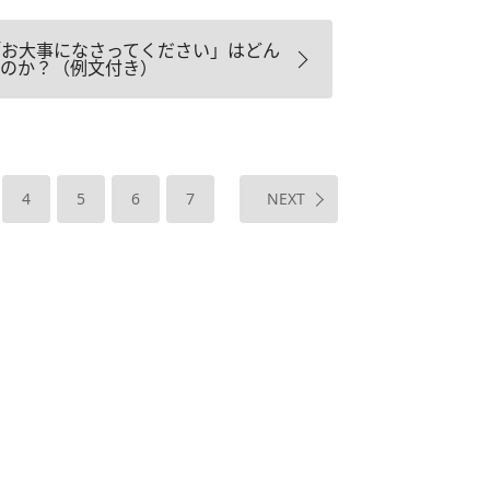
「お大事になさってください」はどん
のか？（例文付き）
4
5
6
7
NEXT