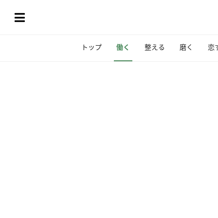
トップ
働く
整える
磨く
恋