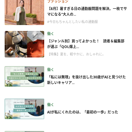
ファッション
【8月】暑すぎる日の通勤服問題を解決。一枚でサ
マになる“大人の...
#今日もちゃんとしたい私の通勤服
働く
【ジャンル別】買ってよかった！ 読者＆編集部
が選ぶ「QOL爆上...
【特集】夏を、軽やかに、おしゃれに。
働く
「私には無理」を抜け出した30歳がAIと見つけた
新しいキャリア...
働く
AIが私にくれたのは、「最初の一歩」だった