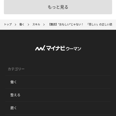
もっと見る
トップ
働く
スキル
【難読】“おもしい”じゃない！ 「思しい」の正しい読み
カテゴリー
働く
整える
磨く