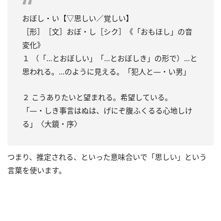
おぼし・い【▽思しい／覚しい】
［形］［文］おぼ・し［シク］《「おもほし」の音
変化》
１ （「…とおぼしい」「…とおぼしき」の形で）…と
思われる。…のように見える。「犯人と―・い男」
２ こうありたいと望まれる。希望している。
「―・しき事言はぬは、げにぞ腹ふくるる心地しけ
る」〈大鏡・序〉
つまり、推定される、といった意味合いで「思しい」という
言葉を使います。