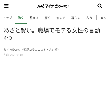
働く
トップ
整える
磨く
恋する
暮らす
占う
メ
あざと賢い。職場でモテる女性の言動
4つ
みくまゆたん（恋愛コラムニスト・占い師）
作成: 2021.01.08