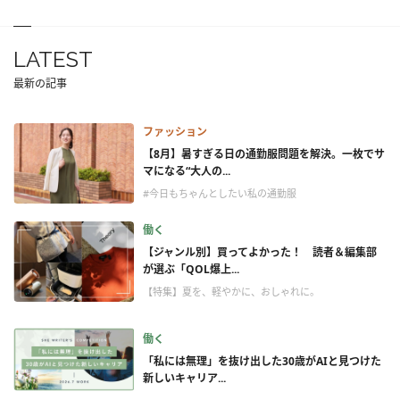
LATEST
最新の記事
ファッション
【8月】暑すぎる日の通勤服問題を解決。一枚でサ
マになる“大人の...
#今日もちゃんとしたい私の通勤服
働く
【ジャンル別】買ってよかった！ 読者＆編集部
が選ぶ「QOL爆上...
【特集】夏を、軽やかに、おしゃれに。
働く
「私には無理」を抜け出した30歳がAIと見つけた
新しいキャリア...