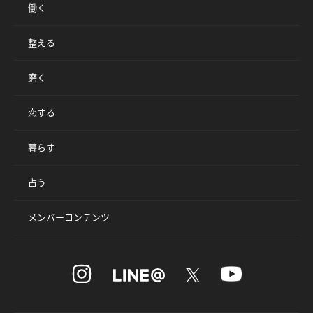
働く
整える
磨く
恋する
暮らす
占う
メンバーコンテンツ