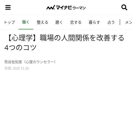
働く
トップ
整える
磨く
恋する
暮らす
占う
メ
【心理学】職場の人間関係を改善する
4つのコツ
熊谷佐知恵（心理カウンセラー）
作成: 2020.12.28