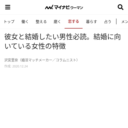
恋する
トップ
働く
整える
磨く
暮らす
占う
メ
彼女と結婚したい男性必読。結婚に向
いている女性の特徴
沢宮里奈（婚活マッチメーカー／コラムニスト）
作成: 2020.12.24