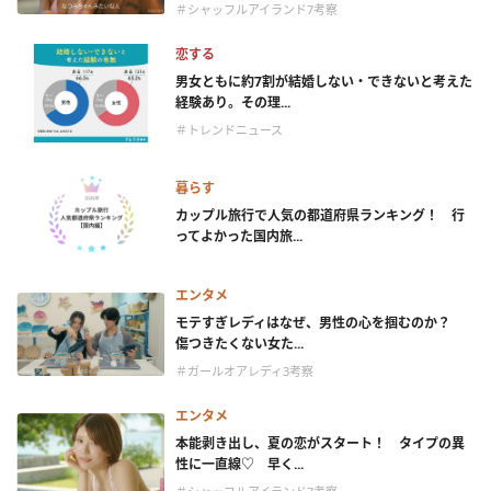
＃シャッフルアイランド7考察
恋する
男女ともに約7割が結婚しない・できないと考えた
経験あり。その理...
＃トレンドニュース
暮らす
カップル旅行で人気の都道府県ランキング！ 行
ってよかった国内旅...
エンタメ
モテすぎレディはなぜ、男性の心を掴むのか？
傷つきたくない女た...
＃ガールオアレディ3考察
エンタメ
本能剥き出し、夏の恋がスタート！ タイプの異
性に一直線♡ 早く...