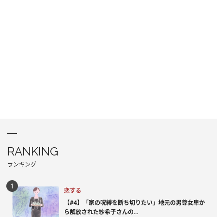
RANKING
ランキング
恋する
【#4】「家の呪縛を断ち切りたい」地元の男尊女卑か
ら解放された紗希子さんの...