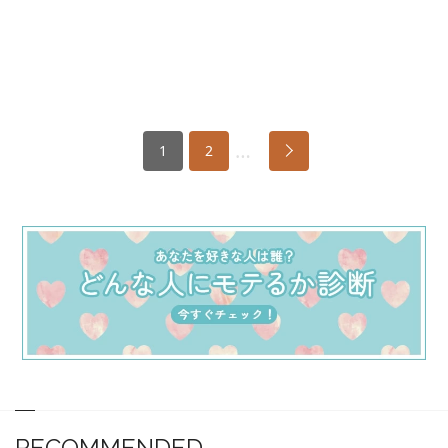
…
1
2
RECOMMENDED