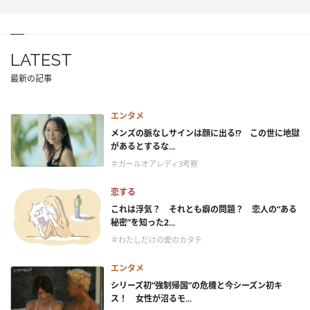
LATEST
最新の記事
エンタメ
メンズの脈なしサインは顔に出る!? この世に地獄
があるとするな...
＃ガールオアレディ3考察
恋する
これは浮気？ それとも癖の問題？ 恋人の“ある
秘密”を知った2...
＃わたしだけの愛のカタチ
エンタメ
シリーズ初“強制帰国”の危機と今シーズン初キ
ス！ 女性が沼るモ...