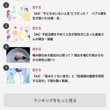
恋する
【#5】“子どものいない人生”どうだった？ バブル期を
生き抜いた56歳・佐...
恋する
【#6】不妊治療をやめて人生が前向きになった美南さ
んの場合・後編
恋する
噛み癖のある彼氏の心理って？ 彼女を噛む行為からわ
かる男性心理7つ
恋する
【#2】「産みたくない自分」と「妊産婦の健康を研究
する自分」で揺れ動く聡美...
ランキングをもっと見る