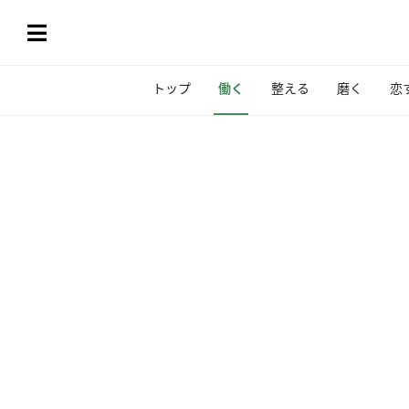
トップ
働く
整える
磨く
恋