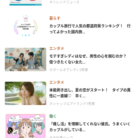
＃トレンドニュース
暮らす
カップル旅行で人気の都道府県ランキング！ 行
ってよかった国内旅...
エンタメ
モテすぎレディはなぜ、男性の心を掴むのか？
傷つきたくない女た...
＃ガールオアレディ3考察
エンタメ
本能剥き出し、夏の恋がスタート！ タイプの異
性に一直線♡ 早く...
＃シャッフルアイランド7考察
働く
「推し活」を理解してくれない彼氏。うまくいく
カップルがしている...
＃お仕事ハック