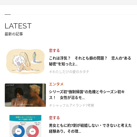
LATEST
最新の記事
恋する
これは浮気？ それとも癖の問題？ 恋人の“ある
秘密”を知った2...
＃わたしだけの愛のカタチ
エンタメ
シリーズ初“強制帰国”の危機と今シーズン初キ
ス！ 女性が沼るモ...
＃シャッフルアイランド7考察
恋する
男女ともに約7割が結婚しない・できないと考えた
経験あり。その理...