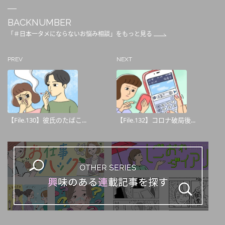
BACKNUMBER
「＃日本一タメにならないお悩み相談」をもっと見る
PREV
NEXT
【File.130】彼氏のたばこ...
【File.132】コロナ破局後...