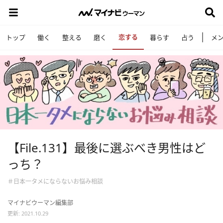
恋する
トップ
働く
整える
磨く
暮らす
占う
メ
【File.131】最後に選ぶべき男性はど
っち？
＃日本一タメにならないお悩み相談
マイナビウーマン編集部
更新: 2021.10.29