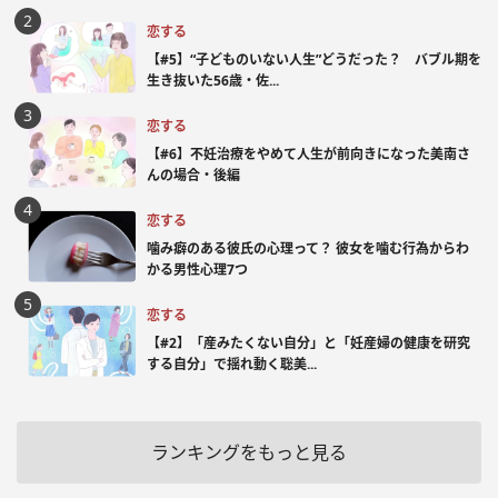
恋する
【#5】“子どものいない人生”どうだった？ バブル期を
生き抜いた56歳・佐...
恋する
【#6】不妊治療をやめて人生が前向きになった美南さ
んの場合・後編
恋する
噛み癖のある彼氏の心理って？ 彼女を噛む行為からわ
かる男性心理7つ
恋する
【#2】「産みたくない自分」と「妊産婦の健康を研究
する自分」で揺れ動く聡美...
ランキングをもっと見る