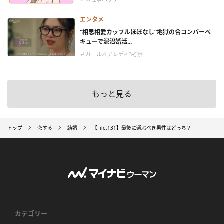
エンタメ
“相思相愛カップルほぼなし”地獄の合コンバーベ
キューで泥沼婚活...
＃ガールオアレディ3考察
もっと見る
トップ
恋する
結婚
【File.131】最後に選ぶべき男性はどっち？
カテゴリー