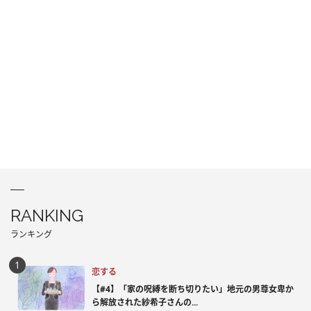
RANKING
ランキング
恋する
【#4】「家の呪縛を断ち切りたい」地元の男尊女卑か
ら解放された紗希子さんの...