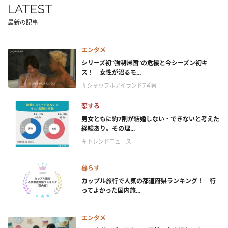
LATEST
最新の記事
エンタメ
シリーズ初“強制帰国”の危機と今シーズン初キ
ス！ 女性が沼るモ...
＃シャッフルアイランド7考察
恋する
男女ともに約7割が結婚しない・できないと考えた
経験あり。その理...
＃トレンドニュース
暮らす
カップル旅行で人気の都道府県ランキング！ 行
ってよかった国内旅...
エンタメ