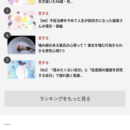
生き抜いた56歳・佐...
恋する
【#6】不妊治療をやめて人生が前向きになった美南さ
んの場合・後編
恋する
噛み癖のある彼氏の心理って？ 彼女を噛む行為からわ
かる男性心理7つ
恋する
【#2】「産みたくない自分」と「妊産婦の健康を研究
する自分」で揺れ動く聡美...
ランキングをもっと見る