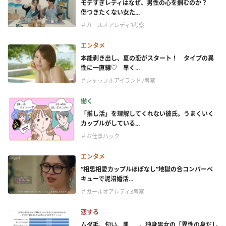
モテすぎレディはなぜ、男性の心を掴むのか？
傷つきたくない女た...
＃ガールオアレディ3考察
エンタメ
本能剥き出し、夏の恋がスタート！ タイプの異
性に一直線♡ 早く...
＃シャッフルアイランド7考察
働く
「推し活」を理解してくれない彼氏。うまくいく
カップルがしている...
＃お仕事ハック
エンタメ
“相思相愛カップルほぼなし”地獄の合コンバーベ
キューで泥沼婚活...
＃ガールオアレディ3考察
恋する
ムダ毛、匂い、肌……。独身男女の「異性の身だし