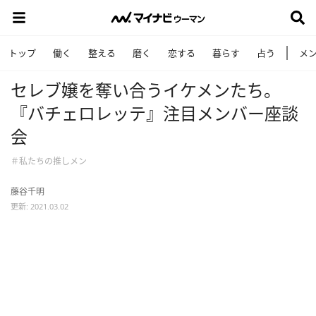
トップ
働く
整える
磨く
恋する
暮らす
占う
メ
セレブ嬢を奪い合うイケメンたち。
『バチェロレッテ』注目メンバー座談
会
＃私たちの推しメン
藤谷千明
更新: 2021.03.02