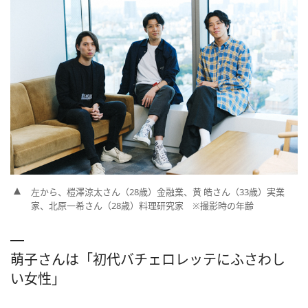
左から、榿澤涼太さん（28歳）金融業、黄 皓さん（33歳）実業
家、北原一希さん（28歳）料理研究家 ※撮影時の年齢
萌子さんは「初代バチェロレッテにふさわし
い女性」