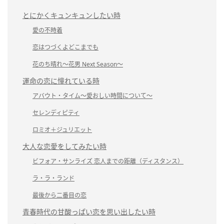
とにかくキュンキュンしたい時
愛の不時着
恋はつづくよどこまでも
花のち晴れ～花男 Next Season～
運命の恋に憧れている時
アバウト・タイム～愛おしい時間について～
セレンディピティ
ロミオ＋ジュリエット
大人な恋愛をしてみたい時
ビフォア・サンライズ 恋人までの距離（ディスタンス）
ラ・ラ・ランド
最後から二番目の恋
青春時代の甘酸っぱい恋を思い出したい時