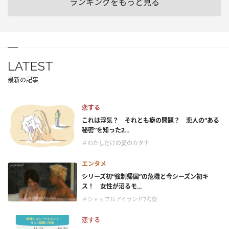
ランキングをもっと見る
LATEST
最新の記事
恋する
これは浮気？ それとも癖の問題？ 恋人の“ある
秘密”を知った2...
＃わたしだけの愛のカタチ
エンタメ
シリーズ初“強制帰国”の危機と今シーズン初キ
ス！ 女性が沼るモ...
＃シャッフルアイランド7考察
恋する