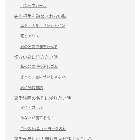
ゴシップガール
失恋相手を諦めきれない時
エターナル・サンシャイン
花とアリス
君の名前で僕を呼んで
切ない恋に泣きたい時
私の頭の中の消しゴム
きっと、星のせいじゃない。
君に読む物語
恋愛映画の名作に浸りたい時
マイ・ガール
あなたが寝てる間に…
ゴースト/ニューヨークの幻
恋愛作品には人間ドラマが詰まっている