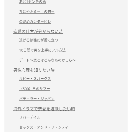
あと1センチの恋
ちはやふる－上の句－
のだめカンタービレ
恋愛の仕方が分からない時
逃げるは恥だが役に立つ
10日間で男を上手にフル方法
デート～恋とはどんなものかしら～
男性心理を知りたい時
ルビー・スパークス
（500）日のサマー
バチェラー・ジャパン
海外ドラマで恋愛を堪能したい時
リバーデイル
セックス・アンド・ザ・シティ