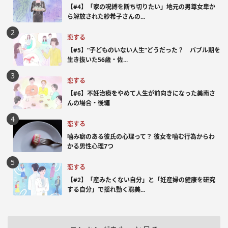
【#4】「家の呪縛を断ち切りたい」地元の男尊女卑か
ら解放された紗希子さんの...
恋する
【#5】“子どものいない人生”どうだった？ バブル期を
生き抜いた56歳・佐...
恋する
【#6】不妊治療をやめて人生が前向きになった美南さ
んの場合・後編
恋する
噛み癖のある彼氏の心理って？ 彼女を噛む行為からわ
かる男性心理7つ
恋する
【#2】「産みたくない自分」と「妊産婦の健康を研究
する自分」で揺れ動く聡美...