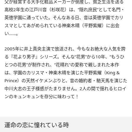
父が経営する大手化粧品メーカーが倒産し、貧乏生活を送る
高校2年生の江戸川音（杉咲花）は、“隠れ庶民”として名門・
英徳学園に通っていた。そんなある日、音は英徳学園でカリ
スマとしてあがめられている神楽木晴（平野紫耀）に出会
い……。
2005年に井上真央主演で放送され、今もなお絶大な人気を誇
る『花より男子』シリーズ。そんな“花男”から
10
年、“もうひ
とつの花男”が制作され、“花晴れ”の愛称で親しまれた本作
は、学園のカリスマ・神楽木晴を演じた平野紫耀（King &
Prince）の天然イケメンぶりと、音の婚約者・馳天馬を演じた
中川大志の王子様感がたまりません。2人の間で揺れるヒロイ
ンのキュンキュンを存分に味わって！
運命の恋に憧れている時