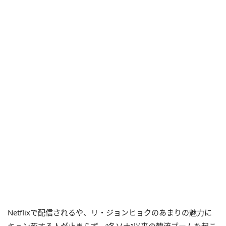
Netflixで配信されるや、リ・ジョンヒョクのあまりの魅力に
キュン死する人が止まらず、“冬ソナ”以来の韓流ブームを起こ