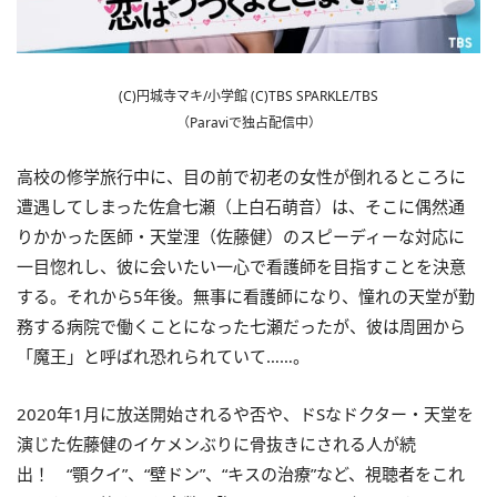
(C)円城寺マキ/小学館 (C)TBS SPARKLE/TBS
（Paraviで独占配信中）
高校の修学旅行中に、目の前で初老の女性が倒れるところに
遭遇してしまった佐倉七瀬（上白石萌音）は、そこに偶然通
りかかった医師・天堂浬（佐藤健）のスピーディーな対応に
一目惚れし、彼に会いたい一心で看護師を目指すことを決意
する。それから5年後。無事に看護師になり、憧れの天堂が勤
務する病院で働くことになった七瀬だったが、彼は周囲から
「魔王」と呼ばれ恐れられていて……。
2020年1月に放送開始されるや否や、ドSなドクター・天堂を
演じた佐藤健のイケメンぶりに骨抜きにされる人が続
出！ “顎クイ”、“壁ドン”、“キスの治療”など、視聴者をこれ