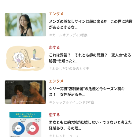
エンタメ
メンズの脈なしサインは顔に出る!? この世に地獄
があるとするな...
＃ガールオアレディ3考察
恋する
これは浮気？ それとも癖の問題？ 恋人の“ある
秘密”を知った2...
＃わたしだけの愛のカタチ
エンタメ
シリーズ初“強制帰国”の危機と今シーズン初キ
ス！ 女性が沼るモ...
＃シャッフルアイランド7考察
恋する
男女ともに約7割が結婚しない・できないと考えた
経験あり。その理...
＃トレンドニュース