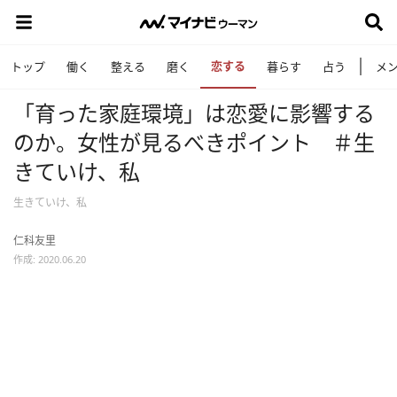
恋する
トップ
働く
整える
磨く
暮らす
占う
メ
「育った家庭環境」は恋愛に影響する
のか。女性が見るべきポイント ＃生
きていけ、私
生きていけ、私
仁科友里
作成: 2020.06.20