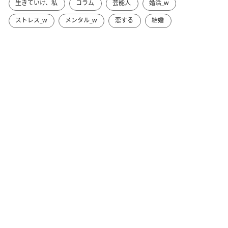
生きていけ、私
コラム
芸能人
婚活_w
ストレス_w
メンタル_w
恋する
結婚