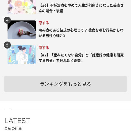
【#6】不妊治療をやめて人生が前向きになった美南さ
んの場合・後編
恋する
噛み癖のある彼氏の心理って？ 彼女を噛む行為からわ
かる男性心理7つ
恋する
【#2】「産みたくない自分」と「妊産婦の健康を研究
する自分」で揺れ動く聡美...
ランキングをもっと見る
LATEST
最新の記事