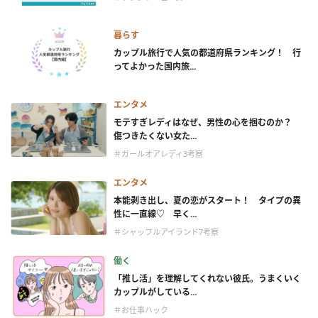
暮らす
カップル旅行で人気の都道府県ランキング！ 行
ってよかった国内旅...
エンタメ
モテすぎレディはなぜ、男性の心を掴むのか？
傷つきたくない女た...
＃ガールオアレディ3考察
エンタメ
本能剥き出し、夏の恋がスタート！ タイプの異
性に一直線♡ 早く...
＃シャッフルアイランド7考察
働く
「推し活」を理解してくれない彼氏。うまくいく
カップルがしている...
＃お仕事ハック