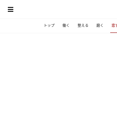
トップ
働く
整える
磨く
恋