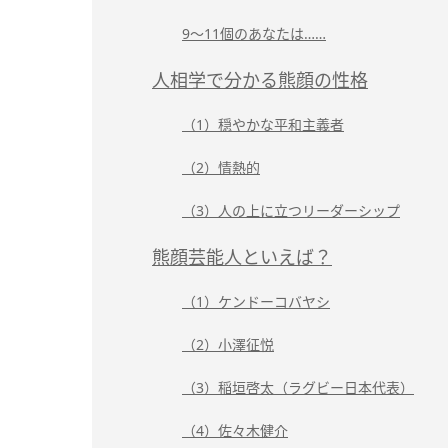
9～11個のあなたは……
人相学で分かる熊顔の性格
（1）穏やかな平和主義者
（2）情熱的
（3）人の上に立つリーダーシップ
熊顔芸能人といえば？
（1）ケンドーコバヤシ
（2）小澤征悦
（3）稲垣啓太（ラグビー日本代表）
（4）佐々木健介