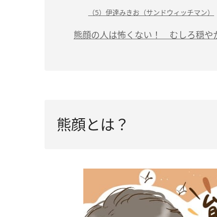
（5）伊達みきお（サンドウィッチマン）
熊顔の人は怖くない！ むしろ穏や
熊顔とは？