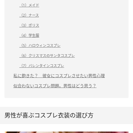
（1）メイド
（2）ナース
（3）ポリス
（4）学生服
（5）ハロウィンコスプレ
（6）クリスマスのサンタコスプレ
（7）バレンタインコスプレ
私に飽きた？ 彼女にコスプレさせたい男性心理
似合わないコスプレ問題。男性はどう思う？
男性が喜ぶコスプレ衣装の選び方