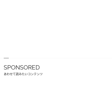
SPONSORED
あわせて読みたいコンテンツ