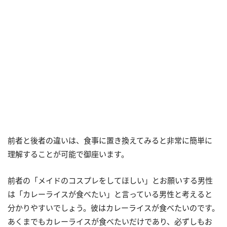
前者と後者の違いは、食事に置き換えてみると非常に簡単に
理解することが可能で御座います。
前者の「メイドのコスプレをしてほしい」とお願いする男性
は「カレーライスが食べたい」と言っている男性と考えると
分かりやすいでしょう。彼はカレーライスが食べたいのです。
あくまでもカレーライスが食べたいだけであり、必ずしもお