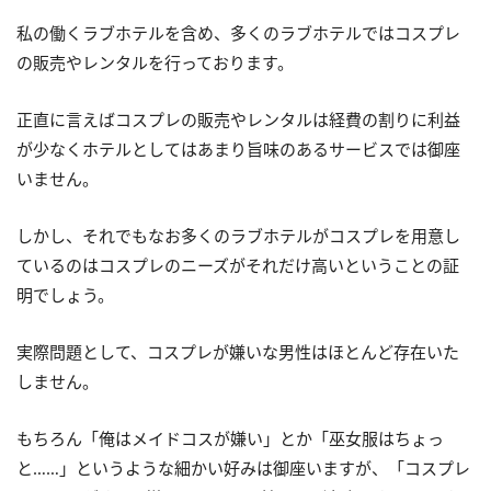
私の働くラブホテルを含め、多くのラブホテルではコスプレ
の販売やレンタルを行っております。
正直に言えばコスプレの販売やレンタルは経費の割りに利益
が少なくホテルとしてはあまり旨味のあるサービスでは御座
いません。
しかし、それでもなお多くのラブホテルがコスプレを用意し
ているのはコスプレのニーズがそれだけ高いということの証
明でしょう。
実際問題として、コスプレが嫌いな男性はほとんど存在いた
しません。
もちろん「俺はメイドコスが嫌い」とか「巫女服はちょっ
と……」というような細かい好みは御座いますが、「コスプレ