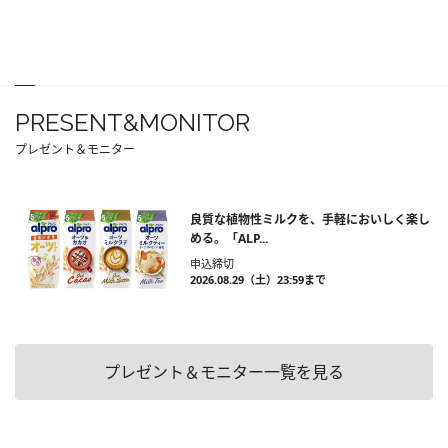
PRESENT&MONITOR
プレゼント＆モニター
良質な植物性ミルクを、手軽においしく楽し
める。「ALP...
申込締切
2026.08.29（土）23:59まで
プレゼント＆モニター一覧を見る