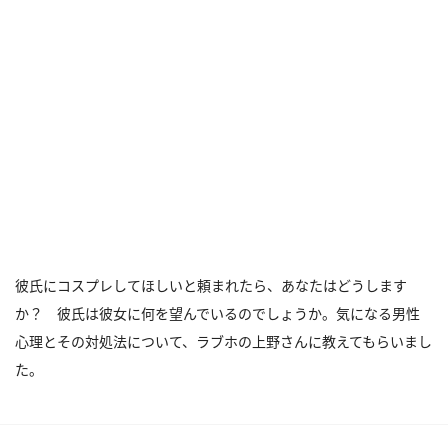
彼氏にコスプレしてほしいと頼まれたら、あなたはどうします
か？ 彼氏は彼女に何を望んでいるのでしょうか。気になる男性
心理とその対処法について、ラブホの上野さんに教えてもらいまし
た。