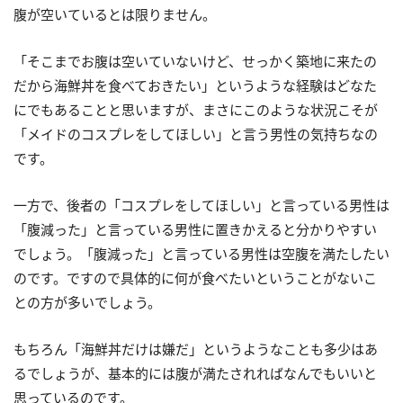
腹が空いているとは限りません。
「そこまでお腹は空いていないけど、せっかく築地に来たの
だから海鮮丼を食べておきたい」というような経験はどなた
にでもあることと思いますが、まさにこのような状況こそが
「メイドのコスプレをしてほしい」と言う男性の気持ちなの
です。
一方で、後者の「コスプレをしてほしい」と言っている男性は
「腹減った」と言っている男性に置きかえると分かりやすい
でしょう。「腹減った」と言っている男性は空腹を満たしたい
のです。ですので具体的に何が食べたいということがないこ
との方が多いでしょう。
もちろん「海鮮丼だけは嫌だ」というようなことも多少はあ
るでしょうが、基本的には腹が満たされればなんでもいいと
思っているのです。