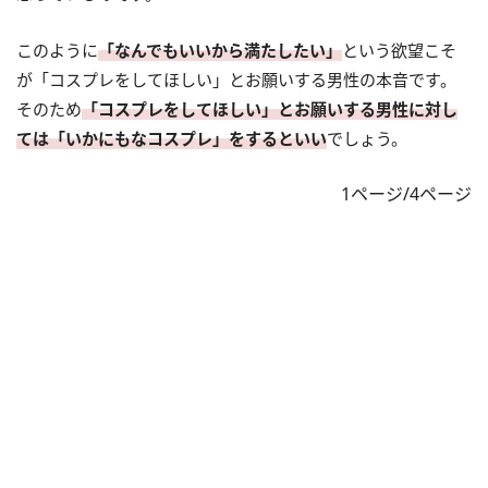
このように
「なんでもいいから満たしたい」
という欲望こそ
が「コスプレをしてほしい」とお願いする男性の本音です。
そのため
「コスプレをしてほしい」とお願いする男性に対し
ては「いかにもなコスプレ」をするといい
でしょう。
1ページ/4ページ