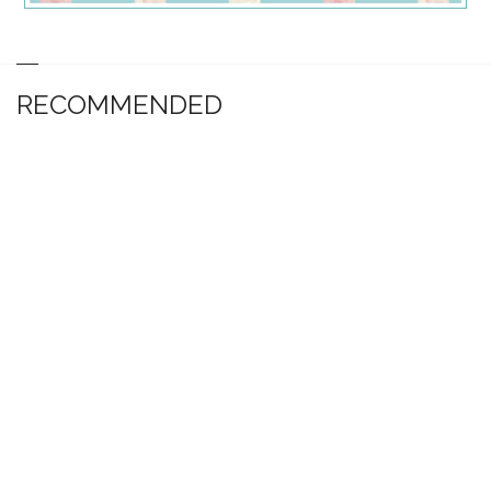
RECOMMENDED