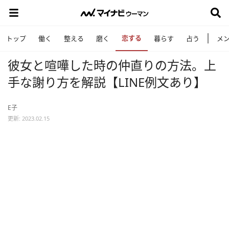
恋する
トップ
働く
整える
磨く
暮らす
占う
メ
彼女と喧嘩した時の仲直りの方法。上
手な謝り方を解説【LINE例文あり】
E子
更新: 2023.02.15