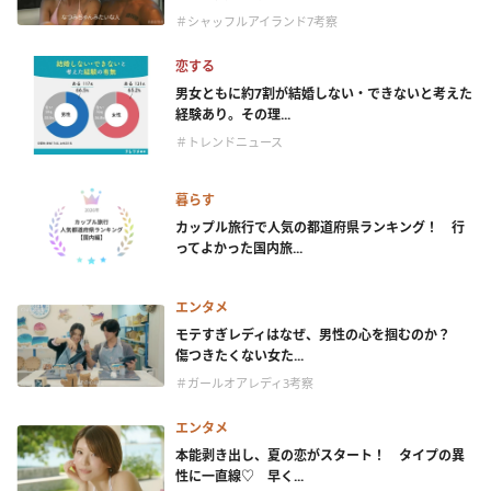
＃シャッフルアイランド7考察
恋する
男女ともに約7割が結婚しない・できないと考えた
経験あり。その理...
＃トレンドニュース
暮らす
カップル旅行で人気の都道府県ランキング！ 行
ってよかった国内旅...
エンタメ
モテすぎレディはなぜ、男性の心を掴むのか？
傷つきたくない女た...
＃ガールオアレディ3考察
エンタメ
本能剥き出し、夏の恋がスタート！ タイプの異
性に一直線♡ 早く...