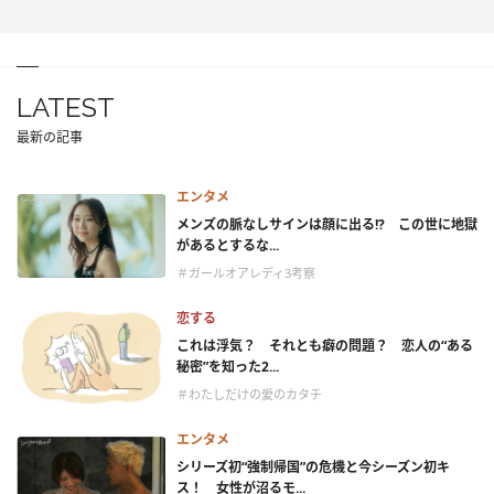
LATEST
最新の記事
エンタメ
メンズの脈なしサインは顔に出る!? この世に地獄
があるとするな...
＃ガールオアレディ3考察
恋する
これは浮気？ それとも癖の問題？ 恋人の“ある
秘密”を知った2...
＃わたしだけの愛のカタチ
エンタメ
シリーズ初“強制帰国”の危機と今シーズン初キ
ス！ 女性が沼るモ...