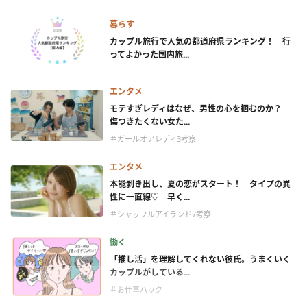
暮らす
カップル旅行で人気の都道府県ランキング！ 行
ってよかった国内旅...
エンタメ
モテすぎレディはなぜ、男性の心を掴むのか？
傷つきたくない女た...
＃ガールオアレディ3考察
エンタメ
本能剥き出し、夏の恋がスタート！ タイプの異
性に一直線♡ 早く...
＃シャッフルアイランド7考察
働く
「推し活」を理解してくれない彼氏。うまくいく
カップルがしている...
＃お仕事ハック