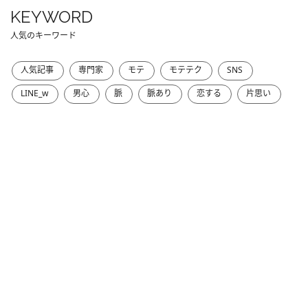
KEYWORD
人気のキーワード
人気記事
専門家
モテ
モテテク
SNS
LINE_w
男心
脈
脈あり
恋する
片思い