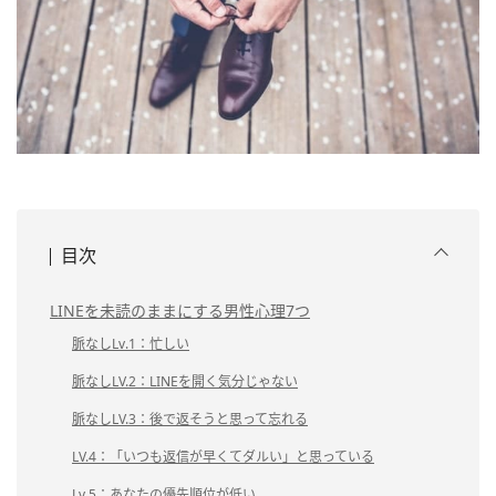
目次
LINEを未読のままにする男性心理7つ
脈なしLv.1：忙しい
脈なしLV.2：LINEを開く気分じゃない
脈なしLV.3：後で返そうと思って忘れる
LV.4：「いつも返信が早くてダルい」と思っている
Lv.5：あなたの優先順位が低い