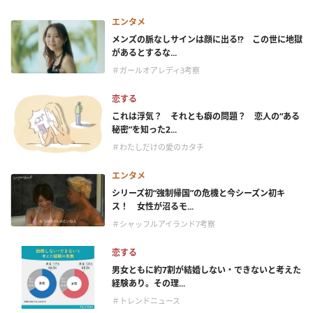
エンタメ
メンズの脈なしサインは顔に出る!? この世に地獄
があるとするな...
＃ガールオアレディ3考察
恋する
これは浮気？ それとも癖の問題？ 恋人の“ある
秘密”を知った2...
＃わたしだけの愛のカタチ
エンタメ
シリーズ初“強制帰国”の危機と今シーズン初キ
ス！ 女性が沼るモ...
＃シャッフルアイランド7考察
恋する
男女ともに約7割が結婚しない・できないと考えた
経験あり。その理...
＃トレンドニュース