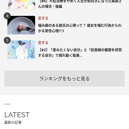
【#6】不妊治療をやめて人生が前向きになった美南さ
んの場合・後編
恋する
噛み癖のある彼氏の心理って？ 彼女を噛む行為からわ
かる男性心理7つ
恋する
【#2】「産みたくない自分」と「妊産婦の健康を研究
する自分」で揺れ動く聡美...
ランキングをもっと見る
LATEST
最新の記事