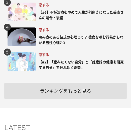
恋する
【#6】不妊治療をやめて人生が前向きになった美南さ
んの場合・後編
恋する
噛み癖のある彼氏の心理って？ 彼女を噛む行為からわ
かる男性心理7つ
恋する
【#2】「産みたくない自分」と「妊産婦の健康を研究
する自分」で揺れ動く聡美...
ランキングをもっと見る
LATEST