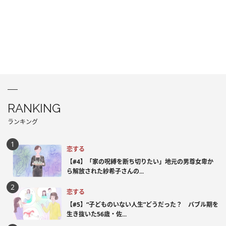
RANKING
ランキング
恋する
【#4】「家の呪縛を断ち切りたい」地元の男尊女卑か
ら解放された紗希子さんの...
恋する
【#5】“子どものいない人生”どうだった？ バブル期を
生き抜いた56歳・佐...