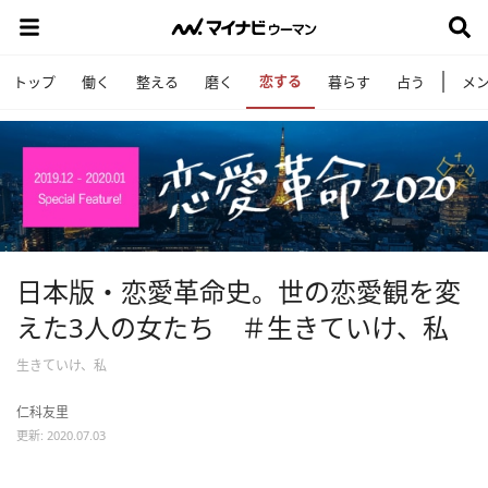
恋する
トップ
働く
整える
磨く
暮らす
占う
メ
日本版・恋愛革命史。世の恋愛観を変
えた3人の女たち ＃生きていけ、私
生きていけ、私
仁科友里
更新: 2020.07.03