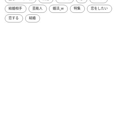
結婚相手
芸能人
婚活_w
特集
恋をしたい
恋する
結婚