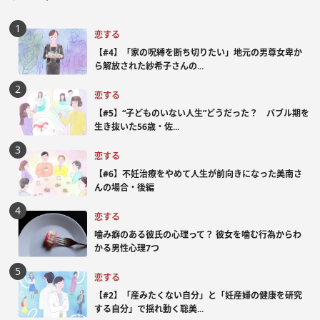
恋する
【#4】「家の呪縛を断ち切りたい」地元の男尊女卑か
ら解放された紗希子さんの...
恋する
【#5】“子どものいない人生”どうだった？ バブル期を
生き抜いた56歳・佐...
恋する
【#6】不妊治療をやめて人生が前向きになった美南さ
んの場合・後編
恋する
噛み癖のある彼氏の心理って？ 彼女を噛む行為からわ
かる男性心理7つ
恋する
【#2】「産みたくない自分」と「妊産婦の健康を研究
する自分」で揺れ動く聡美...