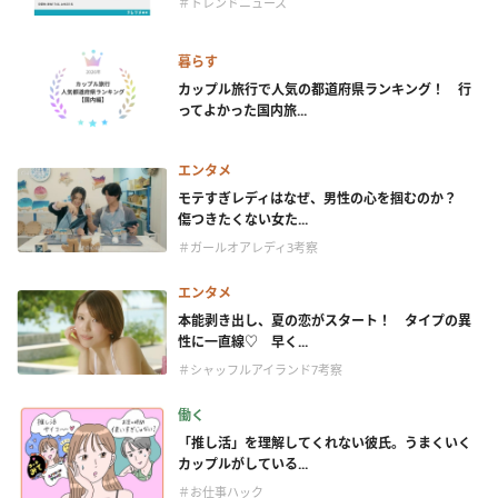
＃トレンドニュース
暮らす
カップル旅行で人気の都道府県ランキング！ 行
ってよかった国内旅...
エンタメ
モテすぎレディはなぜ、男性の心を掴むのか？
傷つきたくない女た...
＃ガールオアレディ3考察
エンタメ
本能剥き出し、夏の恋がスタート！ タイプの異
性に一直線♡ 早く...
＃シャッフルアイランド7考察
働く
「推し活」を理解してくれない彼氏。うまくいく
カップルがしている...
＃お仕事ハック