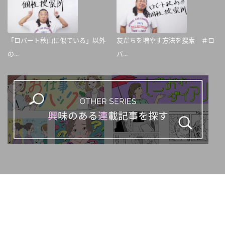
「ロバート秋山に似ている」以外
友だちを増やす方法を捜索 ＃ロ
の...
バ...