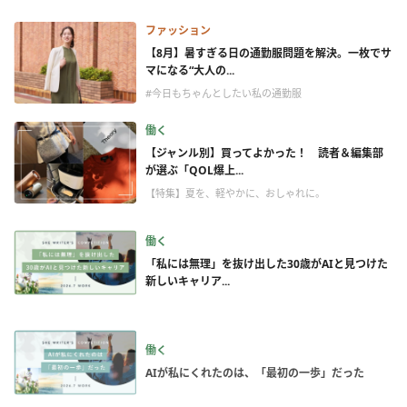
ファッション
【8月】暑すぎる日の通勤服問題を解決。一枚でサ
マになる“大人の...
#今日もちゃんとしたい私の通勤服
働く
【ジャンル別】買ってよかった！ 読者＆編集部
が選ぶ「QOL爆上...
【特集】夏を、軽やかに、おしゃれに。
働く
「私には無理」を抜け出した30歳がAIと見つけた
新しいキャリア...
働く
AIが私にくれたのは、「最初の一歩」だった