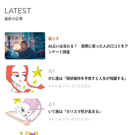
LATEST
最新の記事
暮らす
AI占いは当たる？ 実際に使った人の口コミをア
ンケート調査
占う
かに座は「現状維持を手放すと人生が飛躍する」
＃トシ＆リティのコスモ占い
占う
いて座は「カリスマ性が高まる」
＃トシ＆リティのコスモ占い