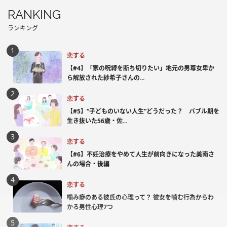
RANKING
ランキング
恋する
【#4】「家の呪縛を断ち切りたい」地元の男尊女卑か
ら解放された紗希子さんの...
恋する
【#5】“子どものいない人生”どうだった？ バブル期を
生き抜いた56歳・佐...
恋する
【#6】不妊治療をやめて人生が前向きになった美南さ
んの場合・後編
恋する
噛み癖のある彼氏の心理って？ 彼女を噛む行為からわ
かる男性心理7つ