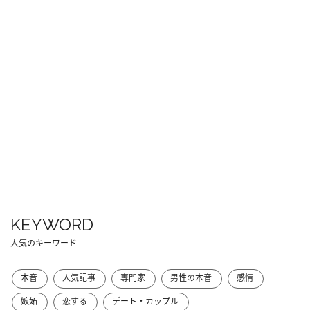
KEYWORD
人気のキーワード
本音
人気記事
専門家
男性の本音
感情
嫉妬
恋する
デート・カップル