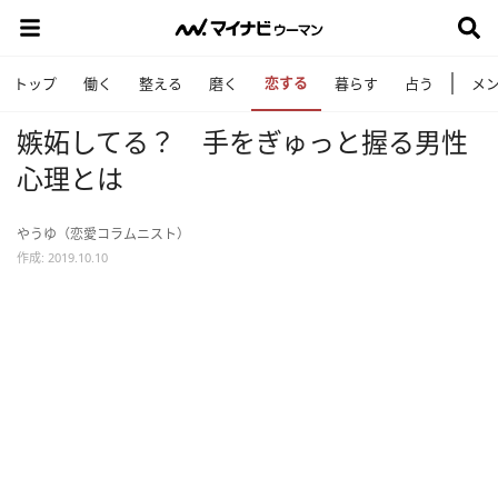
恋する
トップ
働く
整える
磨く
暮らす
占う
メ
嫉妬してる？ 手をぎゅっと握る男性
心理とは
やうゆ（恋愛コラムニスト）
作成: 2019.10.10